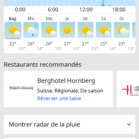
Auj.
Ma
Me
Je
Ve
Sa
Di
22°
26°
26°
27°
27°
25°
23°
2
15°
14°
15°
15°
15°
14°
13°
Restaurants recommandés
Berghotel Hornberg
Suisse, Régionale, De saison
Réserver une table
Montrer radar de la pluie