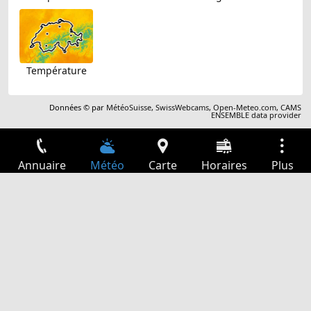
Température
Données © par
MétéoSuisse
,
SwissWebcams
,
Open-Meteo.com
,
CAMS
ENSEMBLE data provider
Annuaire
Météo
Carte
Horaires
Plus
Connexion
Services
Départs
Loisir