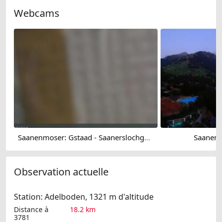
Webcams
Saanenmoser: Gstaad - Saanerslochgrat, Bergstation
Saanen:
Observation actuelle
Station: Adelboden, 1321 m d'altitude
Distance à
18.2 km
3781