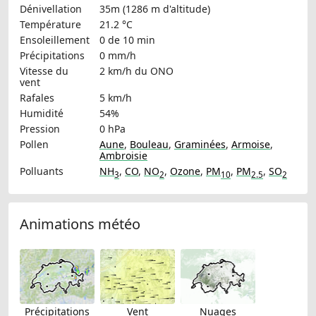
Dénivellation
35m (1286 m d'altitude)
Température
21.2 °C
Ensoleillement
0 de 10 min
Précipitations
0 mm/h
Vitesse du
2 km/h
du ONO
vent
Rafales
5 km/h
Humidité
54%
Pression
0 hPa
Pollen
Aune
,
Bouleau
,
Graminées
,
Armoise
,
Ambroisie
Polluants
NH
,
CO
,
NO
,
Ozone
,
PM
,
PM
,
SO
3
2
10
2.5
2
Animations météo
Précipitations
Vent
Nuages