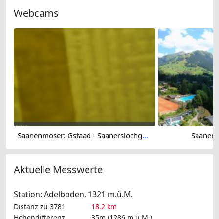
Webcams
Saanenmoser: Gstaad - Saanerslochgrat, Bergstation
Saanen:
Aktuelle Messwerte
Station: Adelboden, 1321 m.ü.M.
Distanz zu 3781
18.2 km
Höhendifferenz
35m (1286 m.ü.M.)