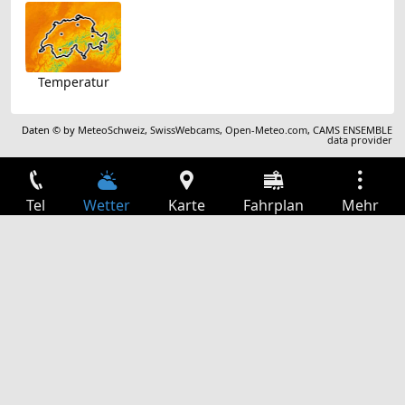
Temperatur
Daten © by
MeteoSchweiz
,
SwissWebcams
,
Open-Meteo.com
,
CAMS ENSEMBLE
data provider
Tel
Wetter
Karte
Fahrplan
Mehr
Anmelden
Dienste
Abfahrtstabelle
Freizeit