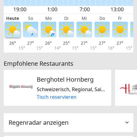
Heute
So
Mo
Di
Mi
Do
Fr
26°
27°
26°
25°
27°
27°
27°
2
15°
15°
14°
15°
15°
16°
15°
Empfohlene Restaurants
Berghotel Hornberg
Schweizerisch, Regional, Saisonal
Tisch reservieren
Regenradar anzeigen