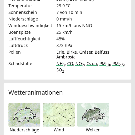
Temperatur
23.9 °C
Sonnenschein
7 von 10 min
Niederschläge
0 mm/h
Windgeschwindigkeit
15 km/h
aus NNO
Böenspitze
25 km/h
Luftfeuchtigkeit
48%
Luftdruck
873 hPa
Pollen
Erle
,
Birke
,
Gräser
,
Beifuss
,
Ambrosia
Schadstoffe
NH
,
CO
,
NO
,
Ozon
,
PM
,
PM
,
3
2
10
2.5
SO
2
Wetteranimationen
Niederschläge
Wind
Wolken