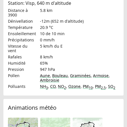
Station: Visp, 640 m d'altitude
Distance à
5.8 km
3900
Dénivellation
-12m (652 m d'altitude)
Température
20.9 °C
Ensoleillement
10 de 10 min
Précipitations
0 mm/h
Vitesse du
5 km/h
du E
vent
Rafales
8 km/h
Humidité
65%
Pression
947 hPa
Pollen
Aune
,
Bouleau
,
Graminées
,
Armoise
,
Ambroisie
Polluants
NH
,
CO
,
NO
,
Ozone
,
PM
,
PM
,
SO
3
2
10
2.5
2
Animations météo