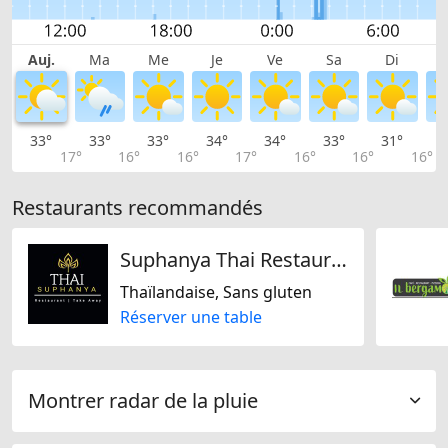
Auj.
Ma
Me
Je
Ve
Sa
Di
33°
33°
33°
34°
34°
33°
31°
2
17°
16°
16°
17°
16°
16°
16°
Restaurants recommandés
Suphanya Thai Restaurant
Thaïlandaise, Sans gluten
Réserver une table
Montrer radar de la pluie