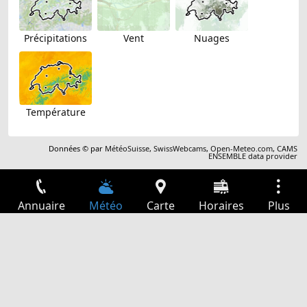
Précipitations
Vent
Nuages
Température
Données © par
MétéoSuisse
,
SwissWebcams
,
Open-Meteo.com
,
CAMS
ENSEMBLE data provider
Annuaire
Météo
Carte
Horaires
Plus
Connexion
Services
Départs