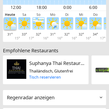
Heute
Sa
So
Mo
Di
Mi
Do
31°
33°
32°
31°
32°
32°
34°
3
15°
17°
16°
16°
16°
16°
17°
Empfohlene Restaurants
Suphanya Thai Restaurant
Thailändisch, Glutenfrei
Tisch reservieren
Regenradar anzeigen