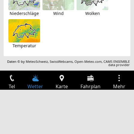
Niederschläge
Wind
Wolken
Temperatur
Daten © by
MeteoSchweiz
,
SwissWebcams
,
Open-Meteo.com
,
CAMS ENSEMBLE
data provider
Tel
Wetter
Karte
Fahrplan
Mehr
Anmelden
Dienste
Abfahrtstabelle