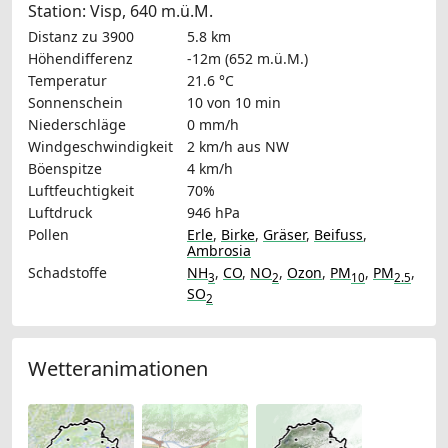
Station: Visp, 640 m.ü.M.
Distanz zu 3900
5.8 km
Höhendifferenz
-12m (652 m.ü.M.)
Temperatur
21.6 °C
Sonnenschein
10 von 10 min
Niederschläge
0 mm/h
Windgeschwindigkeit
2 km/h
aus NW
Böenspitze
4 km/h
Luftfeuchtigkeit
70%
Luftdruck
946 hPa
Pollen
Erle
,
Birke
,
Gräser
,
Beifuss
,
Ambrosia
Schadstoffe
NH
,
CO
,
NO
,
Ozon
,
PM
,
PM
,
3
2
10
2.5
SO
2
Wetteranimationen