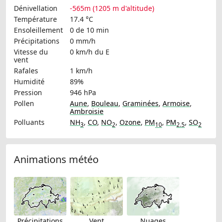
Dénivellation
-565m (1205 m d'altitude)
Température
17.4 °C
Ensoleillement
0 de 10 min
Précipitations
0 mm/h
Vitesse du
0 km/h
du E
vent
Rafales
1 km/h
Humidité
89%
Pression
946 hPa
Pollen
Aune
,
Bouleau
,
Graminées
,
Armoise
,
Ambroisie
Polluants
NH
,
CO
,
NO
,
Ozone
,
PM
,
PM
,
SO
3
2
10
2.5
2
Animations météo
Précipitations
Vent
Nuages