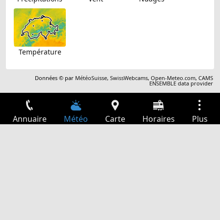
Température
Données © par
MétéoSuisse
,
SwissWebcams
,
Open-Meteo.com
,
CAMS
ENSEMBLE data provider
Annuaire
Météo
Carte
Horaires
Plus
Connexion
Services
Départs
Loisir