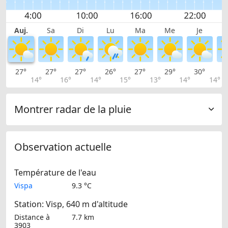
Auj.
Sa
Di
Lu
Ma
Me
Je
27°
27°
27°
26°
27°
29°
30°
3
14°
16°
14°
15°
13°
14°
14°
Montrer radar de la pluie
Observation actuelle
Température de l'eau
Vispa
9.3 °C
Station: Visp, 640 m d'altitude
Distance à
7.7 km
3903