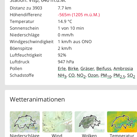
Station: Visp, 640 m.ü.M.
Distanz zu 3903
7.7 km
Höhendifferenz
-565m (1205 m.ü.M.)
Temperatur
14.9 °C
Sonnenschein
1 von 10 min
Niederschläge
0 mm/h
Windgeschwindigkeit
1 km/h
aus ONO
Böenspitze
2 km/h
Luftfeuchtigkeit
92%
Luftdruck
947 hPa
Pollen
Erle
,
Birke
,
Gräser
,
Beifuss
,
Ambrosia
Schadstoffe
NH
,
CO
,
NO
,
Ozon
,
PM
,
PM
,
SO
3
2
10
2.5
2
Wetteranimationen
Niederschläge
Wind
Wolken
Temperatur