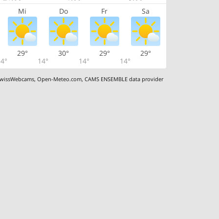
Mi
Do
Fr
Sa
29°
30°
29°
29°
4°
14°
14°
14°
wissWebcams
,
Open-Meteo.com
,
CAMS ENSEMBLE data provider