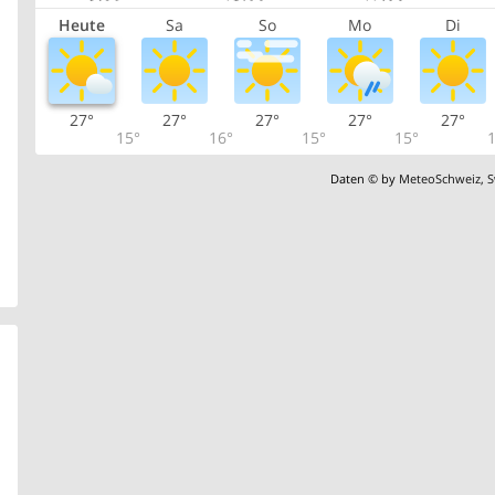
Heute
Sa
So
Mo
Di
27°
27°
27°
27°
27°
15°
16°
15°
15°
1
Daten © by
MeteoSchweiz
,
S