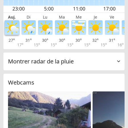
Auj.
Di
Lu
Ma
Me
Je
Ve
27°
31°
30°
30°
30°
32°
31°
3
17°
15°
15°
15°
15°
15°
16°
Montrer radar de la pluie
Webcams