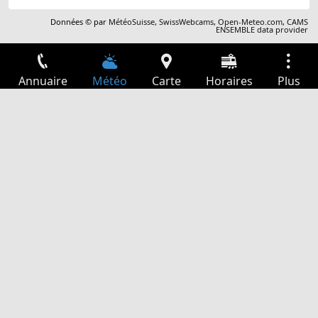
Données © par
MétéoSuisse
,
SwissWebcams
,
Open-Meteo.com
,
CAMS
ENSEMBLE data provider
Annuaire
Météo
Carte
Horaires
Plus
Connexion
Services
Départs
Loisir
Guide TV
Cinéma
Recherche Web