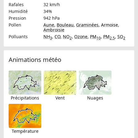
Rafales
32 km/h
Humidité
34%
Pression
942 hPa
Pollen
Aune
,
Bouleau
,
Graminées
,
Armoise
,
Ambroisie
Polluants
NH
,
CO
,
NO
,
Ozone
,
PM
,
PM
,
SO
3
2
10
2.5
2
Animations météo
Précipitations
Vent
Nuages
Température