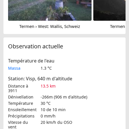
Termen › West: Wallis, Schweiz
Termen › 
Observation actuelle
Température de l'eau
Massa
1.3 °C
Station: Visp, 640 m d'altitude
Distance à
13.5 km
3911
Dénivellation
-266m (906 m d'altitude)
Température
30 °C
Ensoleillement
10 de 10 min
Précipitations
0 mm/h
Vitesse du
20 km/h
du OSO
vent