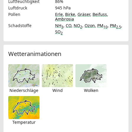
Luftfeuchtigkeit
86%
Luftdruck
945 hPa
Pollen
Erle
,
Birke
,
Gräser
,
Beifuss
,
Ambrosia
Schadstoffe
NH
,
CO
,
NO
,
Ozon
,
PM
,
PM
,
3
2
10
2.5
SO
2
Wetteranimationen
Niederschläge
Wind
Wolken
Temperatur