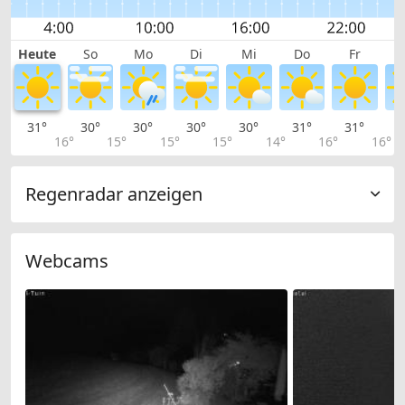
Heute
So
Mo
Di
Mi
Do
Fr
31°
30°
30°
30°
30°
31°
31°
3
16°
15°
15°
15°
14°
16°
16°
Regenradar anzeigen
Webcams