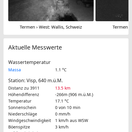
Termen › West: Wallis, Schweiz
Termen › 
Aktuelle Messwerte
Wassertemperatur
Massa
1.1 °C
Station: Visp, 640 m.ü.M.
Distanz zu 3911
13.5 km
Höhendifferenz
-266m (906 m.ü.M.)
Temperatur
17.1 °C
Sonnenschein
0 von 10 min
Niederschläge
0 mm/h
Windgeschwindigkeit
1 km/h
aus WSW
Böenspitze
3 km/h