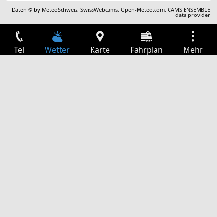
Daten © by
MeteoSchweiz
,
SwissWebcams
,
Open-Meteo.com
,
CAMS ENSEMBLE
data provider
Tel
Wetter
Karte
Fahrplan
Mehr
Anmelden
Dienste
Abfahrtstabelle
Freizeit
TV-Programm
Kinoprogramm
Websuche