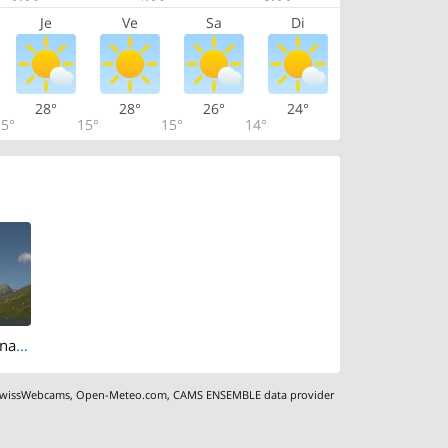
Je
Ve
Sa
Di
28°
28°
26°
24°
5°
15°
15°
14°
Wiler: Lauchernalp - Lauchernalp-Stafel, Waldärra-National
wissWebcams
,
Open-Meteo.com
,
CAMS ENSEMBLE data provider