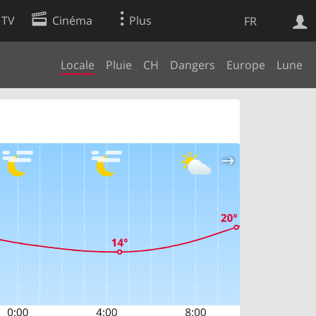
 TV
Cinéma
Plus
FR
Locale
Pluie
CH
Dangers
Europe
Lune
es
Web
Apps