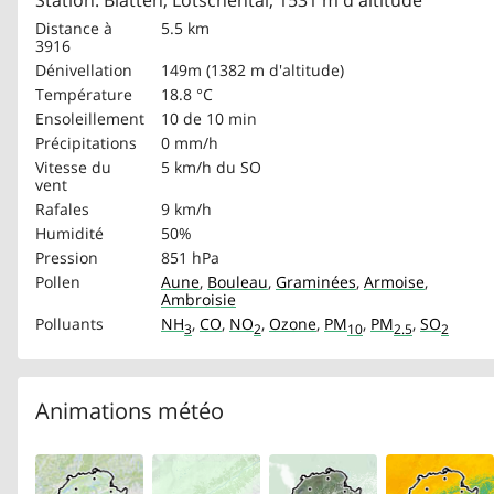
Station: Blatten, Lötschental, 1531 m d'altitude
Distance à
5.5 km
3916
Dénivellation
149m (1382 m d'altitude)
Température
18.8 °C
Ensoleillement
10 de 10 min
Précipitations
0 mm/h
Vitesse du
5 km/h
du SO
vent
Rafales
9 km/h
Humidité
50%
Pression
851 hPa
Pollen
Aune
,
Bouleau
,
Graminées
,
Armoise
,
Ambroisie
Polluants
NH
,
CO
,
NO
,
Ozone
,
PM
,
PM
,
SO
3
2
10
2.5
2
Animations météo