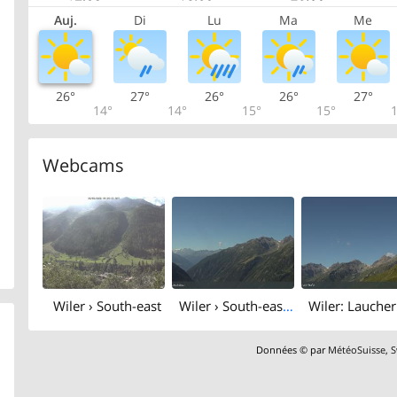
Auj.
Di
Lu
Ma
Me
26°
27°
26°
26°
27°
14°
14°
15°
15°
1
Webcams
Wiler › South-east
Wiler › South-east: Lauchernalp - Bergstation Luftseilbahn - Lauchernalp, Faldumalp
Données © par
MétéoSuisse
,
S