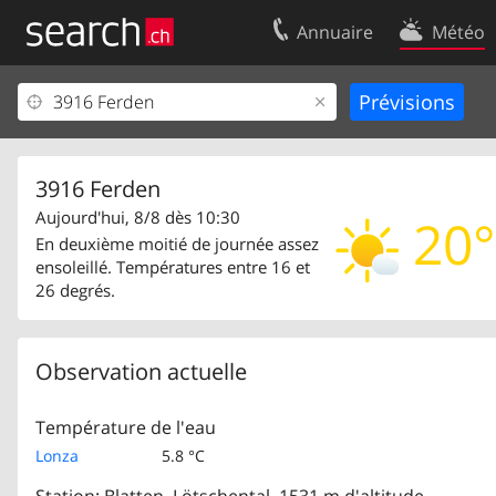
Annuaire
Météo
Votre inscription
Contact
Centre clients
Conditions d’
Mentions Légales
Protection 
3916 Ferden
Aujourd'hui, 8/8 dès 10:30
20°
En deuxième moitié de journée assez
ensoleillé. Températures entre 16 et
26 degrés.
Observation actuelle
Température de l'eau
Lonza
5.8 °C