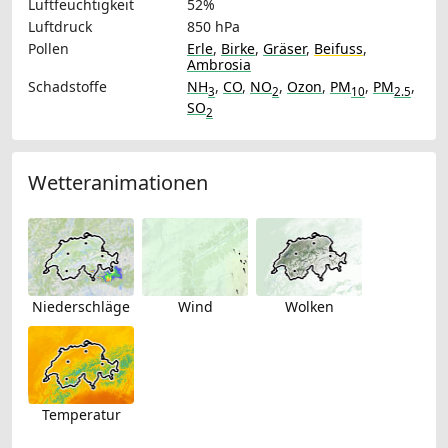
Luftfeuchtigkeit
52%
Luftdruck
850 hPa
Pollen
Erle
,
Birke
,
Gräser
,
Beifuss
,
Ambrosia
Schadstoffe
NH
,
CO
,
NO
,
Ozon
,
PM
,
PM
,
3
2
10
2.5
SO
2
Wetteranimationen
Niederschläge
Wind
Wolken
Temperatur