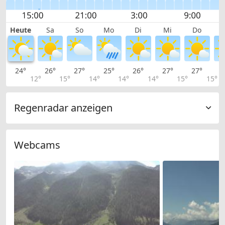
Heute
Sa
So
Mo
Di
Mi
Do
24°
26°
27°
25°
26°
27°
27°
2
12°
15°
14°
14°
14°
15°
15°
Regenradar anzeigen
Webcams