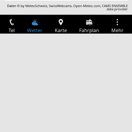
Daten © by
MeteoSchweiz
,
SwissWebcams
,
Open-Meteo.com
,
CAMS ENSEMBLE
data provider
Tel
Wetter
Karte
Fahrplan
Mehr
Anmelden
Dienste
Abfahrtstabelle
Freizeit
TV-Programm
Kinoprogramm
Websuche