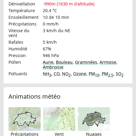
Dénivellation
-990m (1630 m d'altitude)
Température
20.4 °C
Ensoleillement
10 de 10 min
Précipitations
0 mm/h
Vitesse du
3 km/h
du NE
vent
Rafales
5 km/h
Humidité
67%
Pression
946 hPa
Pollen
Aune
,
Bouleau
,
Graminées
,
Armoise
,
Ambroisie
Polluants
NH
,
CO
,
NO
,
Ozone
,
PM
,
PM
,
SO
3
2
10
2.5
2
Animations météo
Précipitations
Vent
Nuages