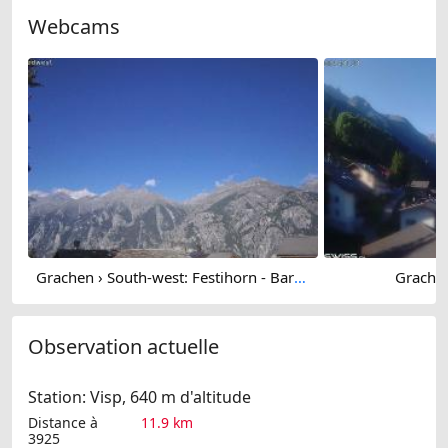
Webcams
Grachen › South-west: Festihorn - Barrhorn
Grachen
Observation actuelle
Station: Visp, 640 m d'altitude
Distance à
11.9 km
3925