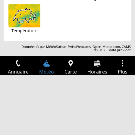
Température
Données © par
MétéoSuisse
,
SwissWebcams
,
Open-Meteo.com
,
CAMS
ENSEMBLE data provider
Annuaire
Météo
Carte
Horaires
Plus
Connexion
Services
Départs
Loisir