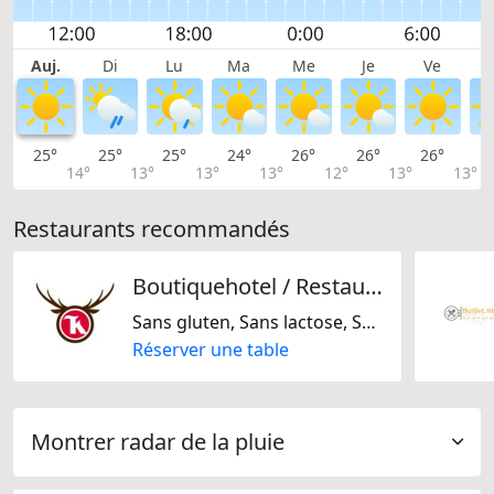
Auj.
Di
Lu
Ma
Me
Je
Ve
25°
25°
25°
24°
26°
26°
26°
2
14°
13°
13°
13°
12°
13°
13°
Restaurants recommandés
Boutiquehotel / Restaurant Walliserkanne
Sans gluten, Sans lactose, Suisse, Régionale, Europe Centrale, Européene
Réserver une table
Montrer radar de la pluie