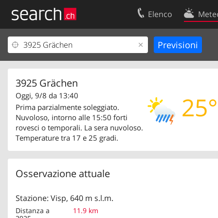
Elenco
Mete
Il vostro profolio
Contatti
Area clienti
Condizioni d’u
Informazioni Legali
Protezione dei
3925 Grächen
Oggi, 9/8 da 13:40
25°
Prima parzialmente soleggiato.
Nuvoloso, intorno alle 15:50 forti
rovesci o temporali. La sera nuvoloso.
Temperature tra 17 e 25 gradi.
Osservazione attuale
Stazione: Visp, 640 m s.l.m.
Distanza a
11.9 km