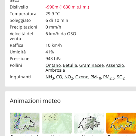
3925
Dislivello
-990m (1630 m s.l.m.)
Temperatura
29.9 °C
Soleggiato
6 di 10 min
Precipitazioni
0 mm/h
Velocità del
6 km/h
da OSO
vento
Raffica
10 km/h
Umidità
41%
Pressione
943 hPa
Pollini
Ontano
,
Betulla
,
Graminacee
,
Assenzio
,
Ambrosia
Inquinanti
NH
,
CO
,
NO
,
Ozono
,
PM
,
PM
,
SO
3
2
10
2.5
2
Animazioni meteo