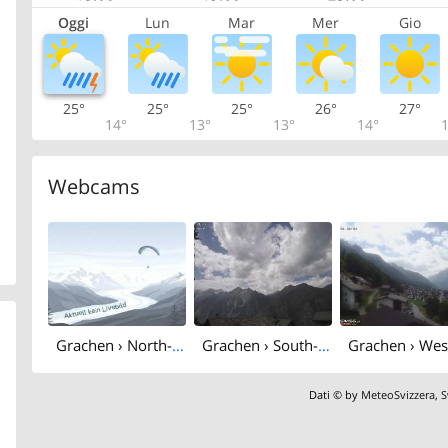
Oggi
Lun
Mar
Mer
Gio
25°
25°
25°
26°
27°
14°
13°
13°
14°
1
Webcams
Grachen › North-east: Seetalhorn
Grachen › South-west: Festihorn - Barrhorn
Dati © by
MeteoSvizzera
,
S