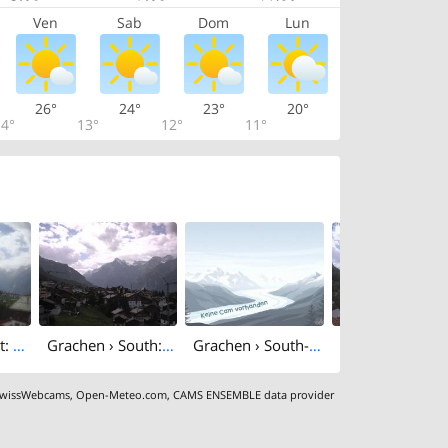
Ven
Sab
Dom
Lun
26°
24°
23°
20°
4°
13°
12°
11°
Grachen › West: Egga
Grachen › South: Wallis, Schweiz: Weisshorn
Grachen › South-west: Weisshorn
wissWebcams
,
Open-Meteo.com
,
CAMS ENSEMBLE data provider