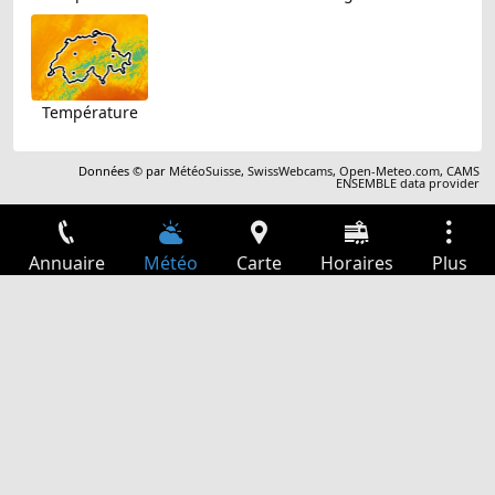
Température
Données © par
MétéoSuisse
,
SwissWebcams
,
Open-Meteo.com
,
CAMS
ENSEMBLE data provider
Annuaire
Météo
Carte
Horaires
Plus
Connexion
Services
Départs
Loisir