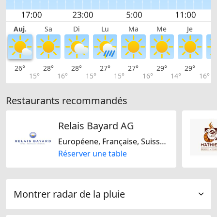
Auj.
Sa
Di
Lu
Ma
Me
Je
26°
28°
28°
27°
27°
29°
29°
2
15°
16°
15°
15°
16°
14°
16°
Restaurants recommandés
Relais Bayard AG
Européene, Française, Suisse, Italienne
Réserver une table
Montrer radar de la pluie