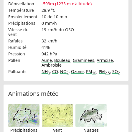
Dénivellation
-593m (1233 m d'altitude)
Température
28.9 °C
Ensoleillement
10 de 10 min
Précipitations
0 mm/h
Vitesse du
19 km/h
du OSO
vent
Rafales
32 km/h
Humidité
41%
Pression
942 hPa
Pollen
Aune
,
Bouleau
,
Graminées
,
Armoise
,
Ambroisie
Polluants
NH
,
CO
,
NO
,
Ozone
,
PM
,
PM
,
SO
3
2
10
2.5
2
Animations météo
Précipitations
Vent
Nuages