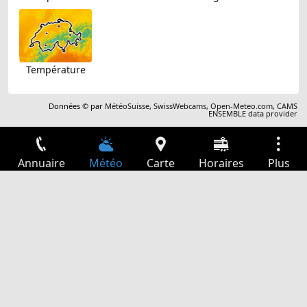
Température
Données © par
MétéoSuisse
,
SwissWebcams
,
Open-Meteo.com
,
CAMS
ENSEMBLE data provider
Annuaire
Météo
Carte
Horaires
Plus
Connexion
Services
Départs
Loisir