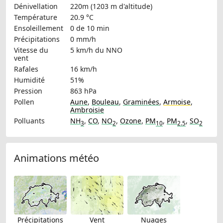
Dénivellation
220m (1203 m d'altitude)
Température
20.9 °C
Ensoleillement
0 de 10 min
Précipitations
0 mm/h
Vitesse du
5 km/h
du NNO
vent
Rafales
16 km/h
Humidité
51%
Pression
863 hPa
Pollen
Aune
,
Bouleau
,
Graminées
,
Armoise
,
Ambroisie
Polluants
NH
,
CO
,
NO
,
Ozone
,
PM
,
PM
,
SO
3
2
10
2.5
2
Animations météo
Précipitations
Vent
Nuages