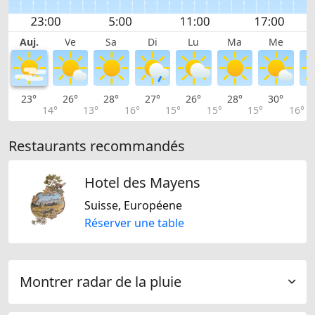
Auj.
Ve
Sa
Di
Lu
Ma
Me
23°
26°
28°
27°
26°
28°
30°
3
14°
13°
16°
15°
15°
15°
16°
Restaurants recommandés
Hotel des Mayens
Suisse, Européene
Réserver une table
Montrer radar de la pluie