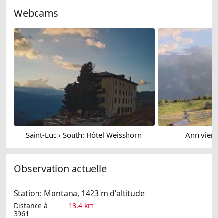
Webcams
Saint-Luc › South: Hôtel Weisshorn
Anniviers:
Observation actuelle
Station: Montana, 1423 m d'altitude
Distance à
13.4 km
3961