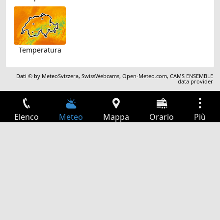
Temperatura
Dati © by
MeteoSvizzera
,
SwissWebcams
,
Open-Meteo.com
,
CAMS ENSEMBLE
data provider
Elenco
Meteo
Mappa
Orario
Più
Accesso
Servizi
Tabella partenze
Tempo libero