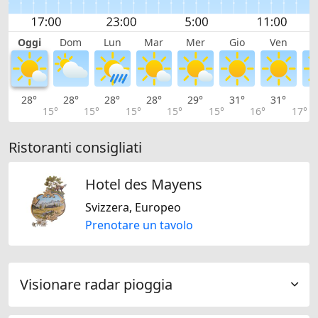
Oggi
Dom
Lun
Mar
Mer
Gio
Ven
S
28°
28°
28°
28°
29°
31°
31°
2
15°
15°
15°
15°
15°
16°
17°
Ristoranti consigliati
Hotel des Mayens
Svizzera, Europeo
Prenotare un tavolo
Visionare radar pioggia