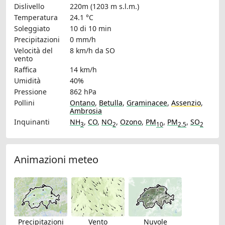
Dislivello
220m (1203 m s.l.m.)
Temperatura
24.1 °C
Soleggiato
10 di 10 min
Precipitazioni
0 mm/h
Velocità del
8 km/h
da SO
vento
Raffica
14 km/h
Umidità
40%
Pressione
862 hPa
Pollini
Ontano
,
Betulla
,
Graminacee
,
Assenzio
,
Ambrosia
Inquinanti
NH
,
CO
,
NO
,
Ozono
,
PM
,
PM
,
SO
3
2
10
2.5
2
Animazioni meteo
Precipitazioni
Vento
Nuvole