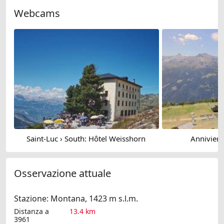
Webcams
Saint-Luc › South: Hôtel Weisshorn
Anniviers:
Osservazione attuale
Stazione: Montana, 1423 m s.l.m.
Distanza a
13.4 km
3961