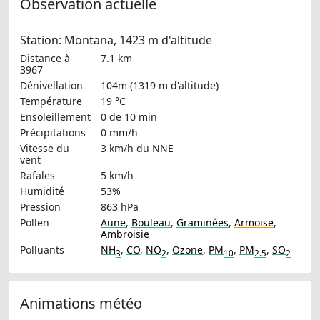
Observation actuelle
Station: Montana, 1423 m d'altitude
Distance à
7.1 km
3967
Dénivellation
104m (1319 m d'altitude)
Température
19 °C
Ensoleillement
0 de 10 min
Précipitations
0 mm/h
Vitesse du
3 km/h
du NNE
vent
Rafales
5 km/h
Humidité
53%
Pression
863 hPa
Pollen
Aune
,
Bouleau
,
Graminées
,
Armoise
,
Ambroisie
Polluants
NH
,
CO
,
NO
,
Ozone
,
PM
,
PM
,
SO
3
2
10
2.5
2
Animations météo