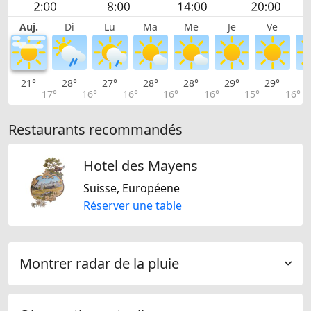
Auj.
Di
Lu
Ma
Me
Je
Ve
21°
28°
27°
28°
28°
29°
29°
2
17°
16°
16°
16°
16°
15°
16°
Restaurants recommandés
Hotel des Mayens
Suisse, Européene
Réserver une table
Montrer radar de la pluie