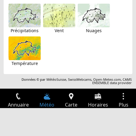
Précipitations
Vent
Nuages
Température
Données © par
MétéoSuisse
,
SwissWebcams
,
Open-Meteo.com
,
CAMS
ENSEMBLE data provider
Annuaire
Météo
Carte
Horaires
Plus
Connexion
Services