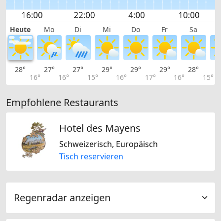
Heute
Mo
Di
Mi
Do
Fr
Sa
28°
27°
27°
29°
29°
29°
28°
2
16°
16°
15°
16°
17°
16°
15°
Empfohlene Restaurants
Hotel des Mayens
Schweizerisch, Europäisch
Tisch reservieren
Regenradar anzeigen