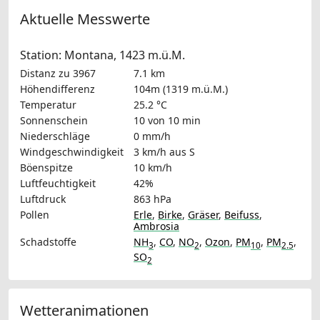
Aktuelle Messwerte
Station: Montana, 1423 m.ü.M.
Distanz zu 3967
7.1 km
Höhendifferenz
104m (1319 m.ü.M.)
Temperatur
25.2 °C
Sonnenschein
10 von 10 min
Niederschläge
0 mm/h
Windgeschwindigkeit
3 km/h
aus S
Böenspitze
10 km/h
Luftfeuchtigkeit
42%
Luftdruck
863 hPa
Pollen
Erle
,
Birke
,
Gräser
,
Beifuss
,
Ambrosia
Schadstoffe
NH
,
CO
,
NO
,
Ozon
,
PM
,
PM
,
3
2
10
2.5
SO
2
Wetteranimationen