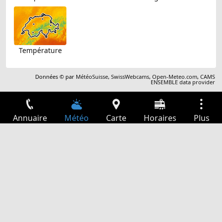
Température
Données © par
MétéoSuisse
,
SwissWebcams
,
Open-Meteo.com
,
CAMS
ENSEMBLE data provider
Annuaire
Météo
Carte
Horaires
Plus
Connexion
Services
Départs
Loisir