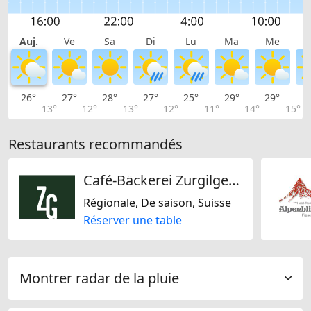
Auj.
Ve
Sa
Di
Lu
Ma
Me
26°
27°
28°
27°
25°
29°
29°
3
13°
12°
13°
12°
11°
14°
15°
Restaurants recommandés
Café-Bäckerei Zurgilgen AG
Régionale, De saison, Suisse
Réserver une table
Montrer radar de la pluie