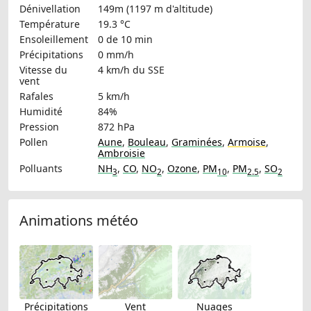
Dénivellation
149m (1197 m d'altitude)
Température
19.3 °C
Ensoleillement
0 de 10 min
Précipitations
0 mm/h
Vitesse du
4 km/h
du SSE
vent
Rafales
5 km/h
Humidité
84%
Pression
872 hPa
Pollen
Aune
,
Bouleau
,
Graminées
,
Armoise
,
Ambroisie
Polluants
NH
,
CO
,
NO
,
Ozone
,
PM
,
PM
,
SO
3
2
10
2.5
2
Animations météo
Précipitations
Vent
Nuages