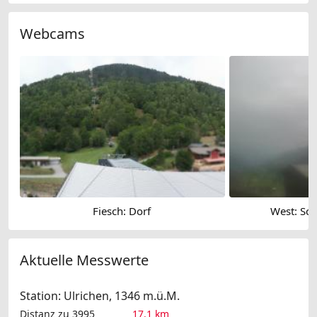
Webcams
Fiesch: Dorf
West: Sch
Aktuelle Messwerte
Station: Ulrichen, 1346 m.ü.M.
Distanz zu 3995
17.1 km