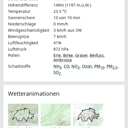
Höhendifferenz
149m (1197 m.ü.M.)
Temperatur
23.5 °C
Sonnenschein
10 von 10 min
Niederschläge
0 mm/h
Windgeschwindigkeit
3 km/h
aus SW
Böenspitze
7 km/h
Luftfeuchtigkeit
41%
Luftdruck
872 hPa
Pollen
Erle
,
Birke
,
Gräser
,
Beifuss
,
Ambrosia
Schadstoffe
NH
,
CO
,
NO
,
Ozon
,
PM
,
PM
,
3
2
10
2.5
SO
2
Wetteranimationen