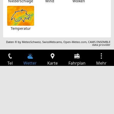
Niederschläge
Wind
Wolken
Temperatur
Daten © by
MeteoSchweiz
,
SwissWebcams
,
Open-Meteo.com
,
CAMS ENSEMBLE
data provider
Tel
Wetter
Karte
Fahrplan
Mehr
Anmelden
Dienste
Abfahrtstabelle
Freizeit