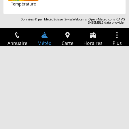
Température
Données © par
MétéoSuisse
,
SwissWebcams
,
Open-Meteo.com
,
CAMS
ENSEMBLE data provider
Annuaire
Météo
Carte
Horaires
Plus
Connexion
Services
Départs
Loisir
Guide TV
Cinéma