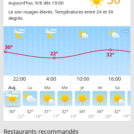
Aujourd'hui, 9/8 dès 19:00
Le soir nuages élevés. Températures entre 24 et 30
degrés.
Auj.
Lu
Ma
Me
Je
Ve
Sa
30°
32°
31°
32°
34°
34°
32°
2
22°
18°
17°
19°
20°
20°
19°
Restaurants recommandés