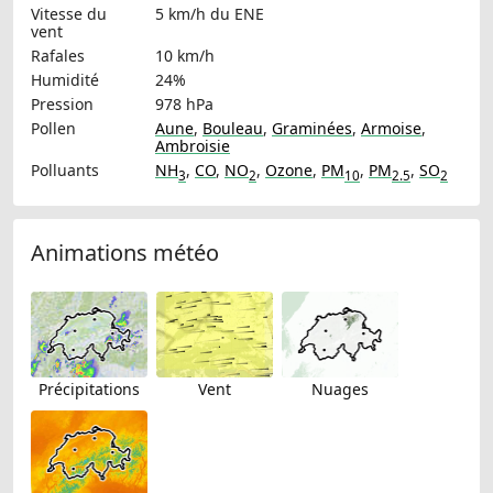
Vitesse du
5 km/h
du ENE
vent
Rafales
10 km/h
Humidité
24%
Pression
978 hPa
Pollen
Aune
,
Bouleau
,
Graminées
,
Armoise
,
Ambroisie
Polluants
NH
,
CO
,
NO
,
Ozone
,
PM
,
PM
,
SO
3
2
10
2.5
2
Animations météo
Précipitations
Vent
Nuages