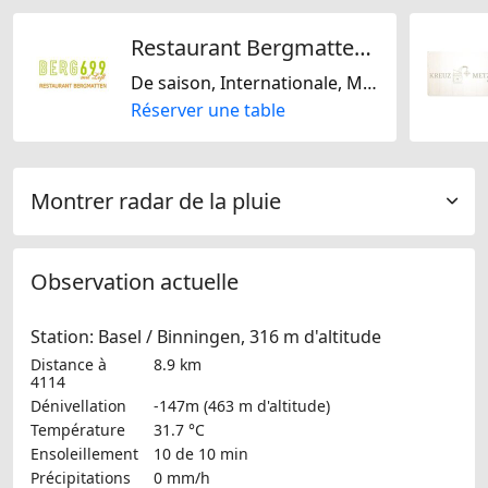
Restaurant Bergmatten / Berg 699
De saison, Internationale, Mexicaine, Régionale, Suisse, Sans lactose, Sans gluten, Européene, Méditarranéenne
Réserver une table
Montrer radar de la pluie
Observation actuelle
Station: Basel / Binningen, 316 m d'altitude
Distance à
8.9 km
4114
Dénivellation
-147m (463 m d'altitude)
Température
31.7 °C
Ensoleillement
10 de 10 min
Précipitations
0 mm/h