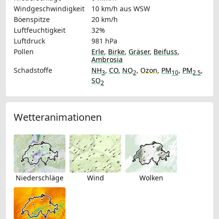
Windgeschwindigkeit
10 km/h
aus WSW
Böenspitze
20 km/h
Luftfeuchtigkeit
32%
Luftdruck
981 hPa
Pollen
Erle
,
Birke
,
Gräser
,
Beifuss
,
Ambrosia
Schadstoffe
NH
,
CO
,
NO
,
Ozon
,
PM
,
PM
,
3
2
10
2.5
SO
2
Wetteranimationen
Niederschläge
Wind
Wolken