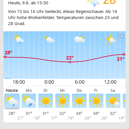
Heute, 9.8. ab 15:30
Von 15 bis 16 Uhr bedeckt, etwas Regenschauer. Ab 16
Uhr hohe Wolkenfelder. Temperaturen zwischen 23 und
28 Grad.
Heute
Mo
Di
Mi
Do
Fr
Sa
28°
31°
31°
32°
34°
34°
32°
2
21°
18°
17°
19°
20°
20°
19°