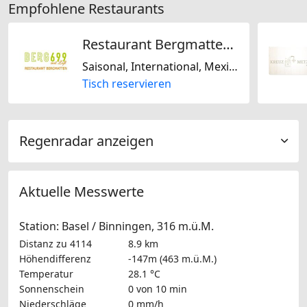
Empfohlene Restaurants
Restaurant Bergmatten / Berg 699
Saisonal, International, Mexikanisch, Regional, Schweizerisch, Laktosefrei, Glutenfrei, Europäisch, Mediterran
Tisch reservieren
Regenradar anzeigen
Aktuelle Messwerte
Station: Basel / Binningen, 316 m.ü.M.
Distanz zu 4114
8.9 km
Höhendifferenz
-147m (463 m.ü.M.)
Temperatur
28.1 °C
Sonnenschein
0 von 10 min
Niederschläge
0 mm/h