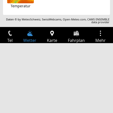
Temperatur
Daten © by
MeteoSchweiz
,
SwissWebcams
,
Open-Meteo.com
,
CAMS ENSEMBLE
data provider
Tel
Wetter
Karte
Fahrplan
Mehr
Anmelden
Dienste
Abfahrtstabelle
Freizeit
TV-Programm
Kinoprogramm