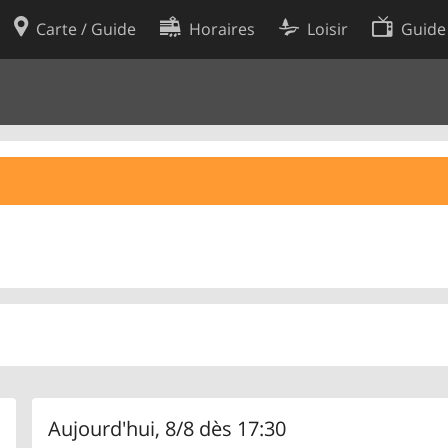
Carte / Guide
Horaires
Loisir
Guide
Politique en matière de cooki
utilisation
Préférences de cookies
des données
Développeurs
Aujourd'hui, 8/8 dès 17:30