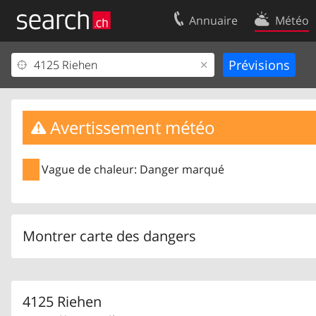
Annuaire
Météo
Votre inscription
Contact
Centre clients
Conditions d’
Mentions Légales
Protection 
Avertissement météo
Vague de chaleur: Danger marqué
Montrer carte des dangers
4125 Riehen