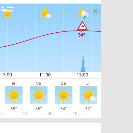
Je
Ve
Sa
Di
35°
35°
34°
32°
7°
19°
20°
19°