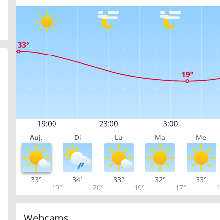
Auj.
Di
Lu
Ma
Me
33°
34°
33°
32°
33°
19°
20°
19°
17°
1
Webcams