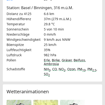
Station: Basel / Binningen, 316 m.ü.M.
Distanz zu 4125
6.6 km
Höhendifferenz
37m (279 m.ü.M.)
Temperatur
29.8 °C
Sonnenschein
5 von 10 min
Niederschläge
0 mm/h
Windgeschwindigkeit
9 km/h
aus NNW
Böenspitze
25 km/h
Luftfeuchtigkeit
35%
Luftdruck
982 hPa
Pollen
Erle
,
Birke
,
Gräser
,
Beifuss
,
Ambrosia
Schadstoffe
NH
,
CO
,
NO
,
Ozon
,
PM
,
PM
,
3
2
10
2.5
SO
2
Wetteranimationen