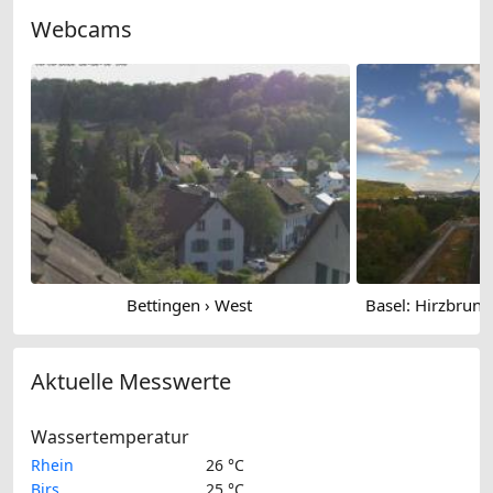
Webcams
Bettingen › West
Aktuelle Messwerte
Wassertemperatur
Rhein
26 °C
Birs
25 °C