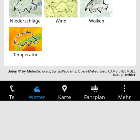
Niederschläge
Wind
Wolken
Temperatur
Daten © by
MeteoSchweiz
,
SwissWebcams
,
Open-Meteo.com
,
CAMS ENSEMBLE
data provider
Tel
Wetter
Karte
Fahrplan
Mehr
Anmelden
Dienste