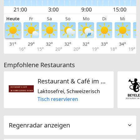
Heute
Fr
Sa
So
Mo
Di
Mi
31°
29°
32°
32°
32°
33°
34°
3
16°
15°
20°
20°
19°
18°
19°
Empfohlene Restaurants
Restaurant & Café im Schweizerhaus Riehen
Laktosefrei, Schweizerisch
Tisch reservieren
Regenradar anzeigen