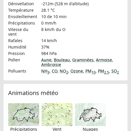
Dénivellation
-212m (528 m d'altitude)
Température
28.1 °C
Ensoleillement
10 de 10 min
Précipitations
0 mm/h
Vitesse du
8 km/h
du O
vent
Rafales
14 km/h
Humidité
37%
Pression
984 hPa
Pollen
Aune
,
Bouleau
,
Graminées
,
Armoise
,
Ambroisie
Polluants
NH
,
CO
,
NO
,
Ozone
,
PM
,
PM
,
SO
3
2
10
2.5
2
Animations météo
Précipitations
Vent
Nuages