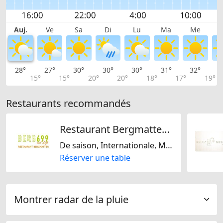
Auj.
Ve
Sa
Di
Lu
Ma
Me
28°
27°
30°
30°
30°
31°
32°
3
15°
15°
20°
20°
18°
17°
19°
Restaurants recommandés
Restaurant Bergmatten / Berg 699
De saison, Internationale, Mexicaine, Régionale, Suisse, Sans lactose, Sans gluten, Européene, Méditarranéenne
Réserver une table
Montrer radar de la pluie