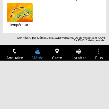
Température
Données © par
MétéoSuisse
,
SwissWebcams
,
Open-Meteo.com
,
CAMS
ENSEMBLE data provider
Annuaire
Météo
Carte
Horaires
Plus
Connexion
Services
Départs
Loisir