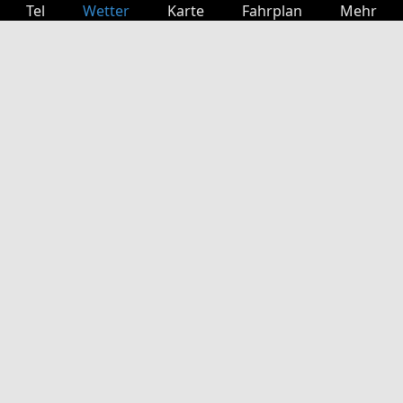
Tel
Wetter
Karte
Fahrplan
Mehr
Anmelden
Dienste
Abfahrtstabelle
Freizeit
TV-Programm
Kinoprogramm
Websuche
App