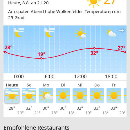
Heute, 8.8. ab 21:20
Am späten Abend hohe Wolkenfelder. Temperaturen um
25 Grad.
Heute
So
Mo
Di
Mi
Do
Fr
28°
32°
30°
30°
32°
33°
33°
3
19°
21°
18°
18°
19°
18°
20°
Empfohlene Restaurants