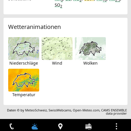
3
2
10
2.5
SO
2
Wetteranimationen
Niederschläge
Wind
Wolken
Temperatur
Daten © by
MeteoSchweiz
,
SwissWebcams
,
Open-Meteo.com
,
CAMS ENSEMBLE
data provider