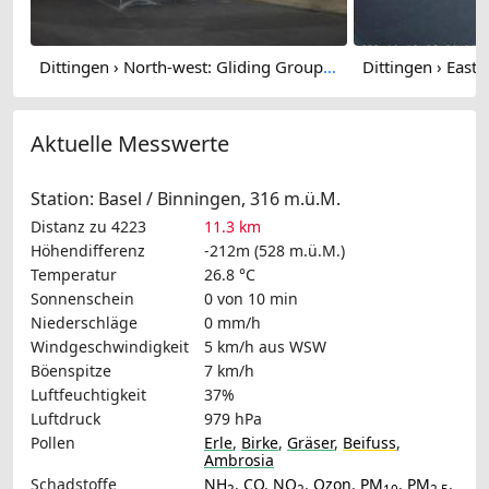
Dittingen › North-west: Gliding Group Dittingen - Feuerstelle Flugplatz Dittingen
Aktuelle Messwerte
Station: Basel / Binningen, 316 m.ü.M.
Distanz zu 4223
11.3 km
Höhendifferenz
-212m (528 m.ü.M.)
Temperatur
26.8 °C
Sonnenschein
0 von 10 min
Niederschläge
0 mm/h
Windgeschwindigkeit
5 km/h
aus WSW
Böenspitze
7 km/h
Luftfeuchtigkeit
37%
Luftdruck
979 hPa
Pollen
Erle
,
Birke
,
Gräser
,
Beifuss
,
Ambrosia
Schadstoffe
NH
,
CO
,
NO
,
Ozon
,
PM
,
PM
,