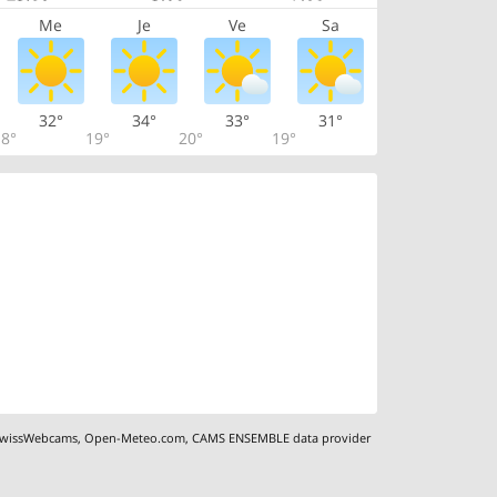
Me
Je
Ve
Sa
32°
34°
33°
31°
8°
19°
20°
19°
wissWebcams
,
Open-Meteo.com
,
CAMS ENSEMBLE data provider