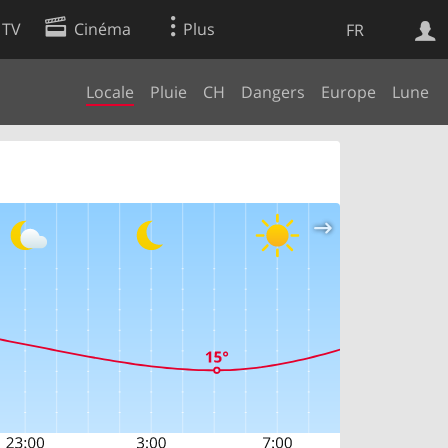
 TV
Cinéma
Plus
FR
Locale
Pluie
CH
Dangers
Europe
Lune
es
Web
Apps