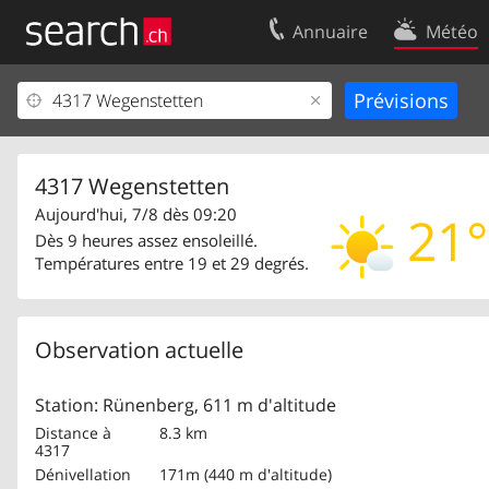
Annuaire
Météo
Votre inscription
Contact
Centre clients
Conditions d’
Mentions Légales
Protection 
4317 Wegenstetten
Aujourd'hui, 7/8 dès 09:20
21°
Dès 9 heures assez ensoleillé.
Températures entre 19 et 29 degrés.
Observation actuelle
Station: Rünenberg, 611 m d'altitude
Distance à
8.3 km
4317
Dénivellation
171m (440 m d'altitude)