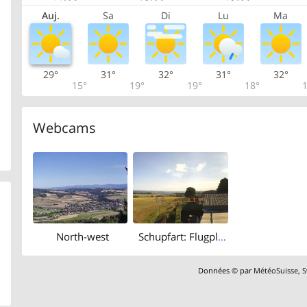
Auj.
Sa
Di
Lu
Ma
29°
31°
32°
31°
32°
15°
19°
19°
18°
1
Webcams
North-west
Schupfart: Flugplatz Fricktal-Schupfart
Données © par
MétéoSuisse
,
S