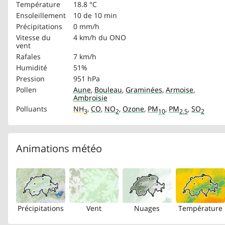
Température
18.8 °C
Ensoleillement
10 de 10 min
Précipitations
0 mm/h
Vitesse du
4 km/h
du ONO
vent
Rafales
7 km/h
Humidité
51%
Pression
951 hPa
Pollen
Aune
,
Bouleau
,
Graminées
,
Armoise
,
Ambroisie
Polluants
NH
,
CO
,
NO
,
Ozone
,
PM
,
PM
,
SO
3
2
10
2.5
2
Animations météo
Précipitations
Vent
Nuages
Température