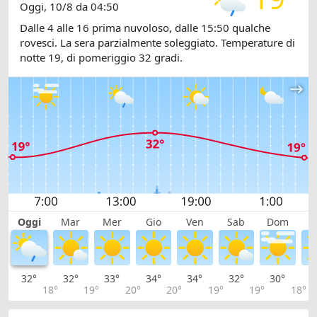
Oggi, 10/8 da 04:50
Dalle 4 alle 16 prima nuvoloso, dalle 15:50 qualche
rovesci. La sera parzialmente soleggiato. Temperature di
notte 19, di pomeriggio 32 gradi.
Oggi
Mar
Mer
Gio
Ven
Sab
Dom
L
32°
32°
33°
34°
34°
32°
30°
2
18°
19°
20°
20°
19°
19°
18°