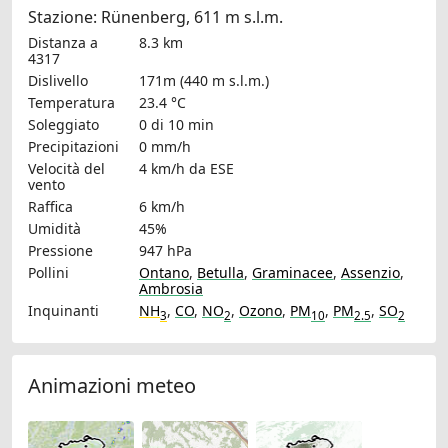
Stazione: Rünenberg, 611 m s.l.m.
Distanza a
8.3 km
4317
Dislivello
171m (440 m s.l.m.)
Temperatura
23.4 °C
Soleggiato
0 di 10 min
Precipitazioni
0 mm/h
Velocità del
4 km/h
da ESE
vento
Raffica
6 km/h
Umidità
45%
Pressione
947 hPa
Pollini
Ontano
,
Betulla
,
Graminacee
,
Assenzio
,
Ambrosia
Inquinanti
NH
,
CO
,
NO
,
Ozono
,
PM
,
PM
,
SO
3
2
10
2.5
2
Animazioni meteo