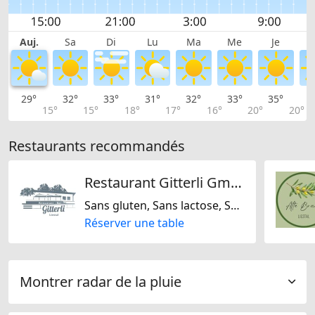
Auj.
Sa
Di
Lu
Ma
Me
Je
29°
32°
33°
31°
32°
33°
35°
3
15°
15°
18°
17°
16°
20°
20°
Restaurants recommandés
Restaurant Gitterli GmbH
Sans gluten, Sans lactose, Sans noix, Américaine, Fast Food, Française, Suisse
Réserver une table
Montrer radar de la pluie