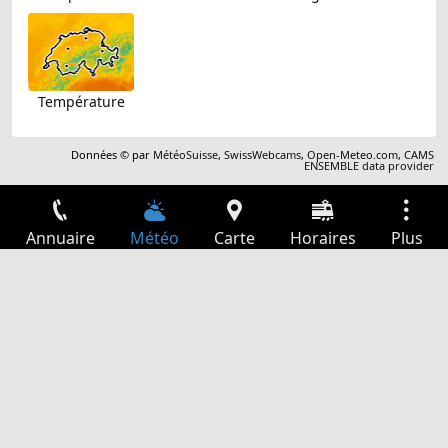
Température
Données © par
MétéoSuisse
,
SwissWebcams
,
Open-Meteo.com
,
CAMS
ENSEMBLE data provider
Annuaire
Météo
Carte
Horaires
Plus
Connexion
Services
Départs
Loisir