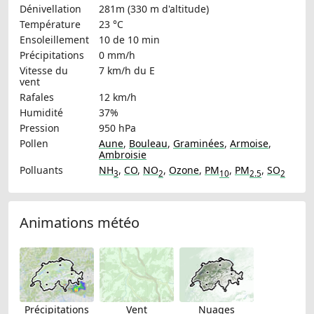
Dénivellation
281m (330 m d'altitude)
Température
23 °C
Ensoleillement
10 de 10 min
Précipitations
0 mm/h
Vitesse du
7 km/h
du E
vent
Rafales
12 km/h
Humidité
37%
Pression
950 hPa
Pollen
Aune
,
Bouleau
,
Graminées
,
Armoise
,
Ambroisie
Polluants
NH
,
CO
,
NO
,
Ozone
,
PM
,
PM
,
SO
3
2
10
2.5
2
Animations météo
Précipitations
Vent
Nuages