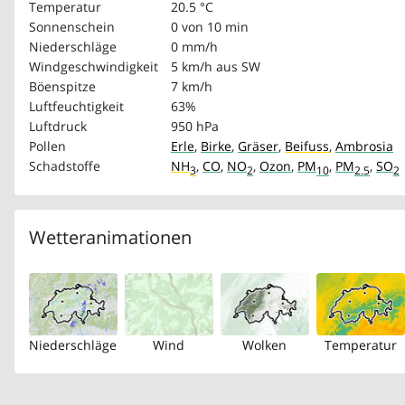
Temperatur
20.5 °C
Sonnenschein
0 von 10 min
Niederschläge
0 mm/h
Windgeschwindigkeit
5 km/h
aus SW
Böenspitze
7 km/h
Luftfeuchtigkeit
63%
Luftdruck
950 hPa
Pollen
Erle
,
Birke
,
Gräser
,
Beifuss
,
Ambrosia
Schadstoffe
NH
,
CO
,
NO
,
Ozon
,
PM
,
PM
,
SO
3
2
10
2.5
2
Wetteranimationen
Niederschläge
Wind
Wolken
Temperatur