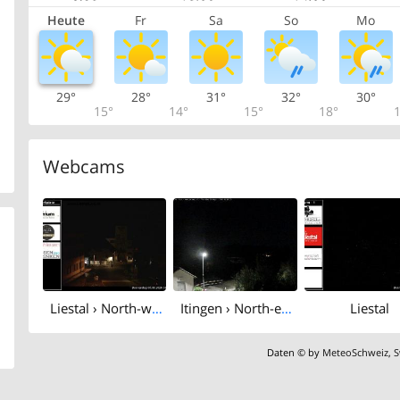
Heute
Fr
Sa
So
Mo
29°
28°
31°
32°
30°
15°
14°
15°
18°
1
Webcams
Liestal › North-west
Itingen › North-east: Sissach - Sissacher Fluh
Liestal
Daten © by
MeteoSchweiz
,
S