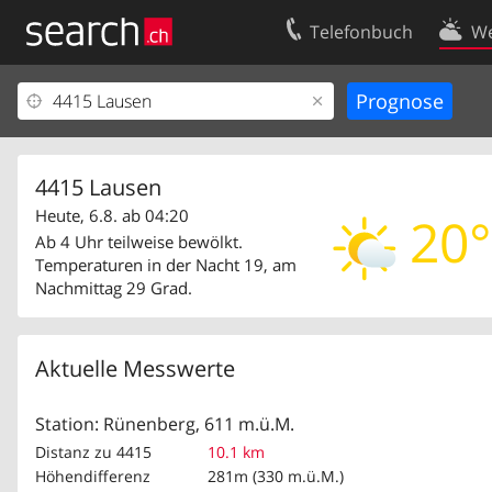
Telefonbuch
We
Ihr Eintrag
Kontakt
Kundencenter Geschäftskunden
Nutzungsbed
Impressum
Datenschutze
4415 Lausen
Heute, 6.8. ab 04:20
20°
Ab 4 Uhr teilweise bewölkt.
Temperaturen in der Nacht 19, am
Nachmittag 29 Grad.
Aktuelle Messwerte
Station: Rünenberg, 611 m.ü.M.
Distanz zu 4415
10.1 km
Höhendifferenz
281m (330 m.ü.M.)