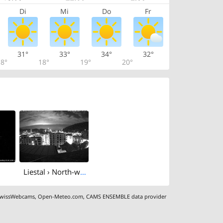
Di
Mi
Do
Fr
31°
33°
34°
32°
8°
18°
19°
20°
Liestal › North-west: Wundberatung Kantonsspital Baselland
wissWebcams
,
Open-Meteo.com
,
CAMS ENSEMBLE data provider