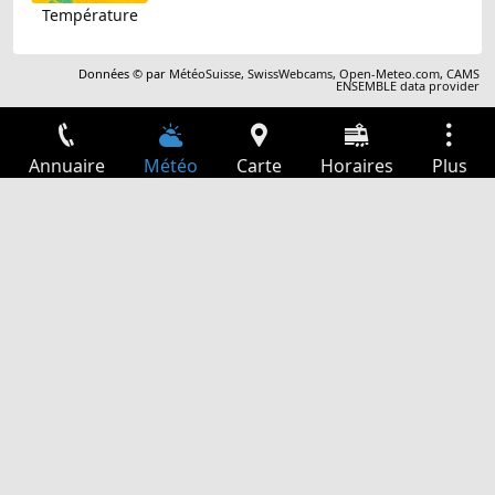
Température
Données © par
MétéoSuisse
,
SwissWebcams
,
Open-Meteo.com
,
CAMS
ENSEMBLE data provider
Annuaire
Météo
Carte
Horaires
Plus
Connexion
Services
Départs
Loisir
Guide TV
Cinéma