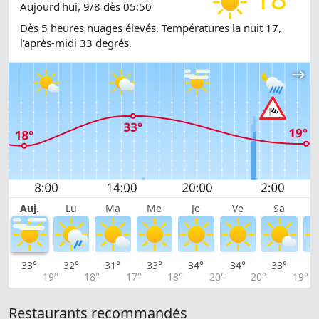
Aujourd'hui, 9/8 dès 05:50
Dès 5 heures nuages élevés. Températures la nuit 17,
l'après-midi 33 degrés.
Auj.
Lu
Ma
Me
Je
Ve
Sa
33°
32°
31°
33°
34°
34°
33°
3
19°
18°
17°
18°
20°
20°
19°
Restaurants recommandés