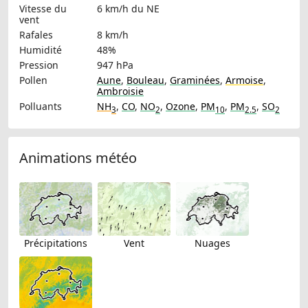
Vitesse du
6 km/h
du NE
vent
Rafales
8 km/h
Humidité
48%
Pression
947 hPa
Pollen
Aune
,
Bouleau
,
Graminées
,
Armoise
,
Ambroisie
Polluants
NH
,
CO
,
NO
,
Ozone
,
PM
,
PM
,
SO
3
2
10
2.5
2
Animations météo
Précipitations
Vent
Nuages