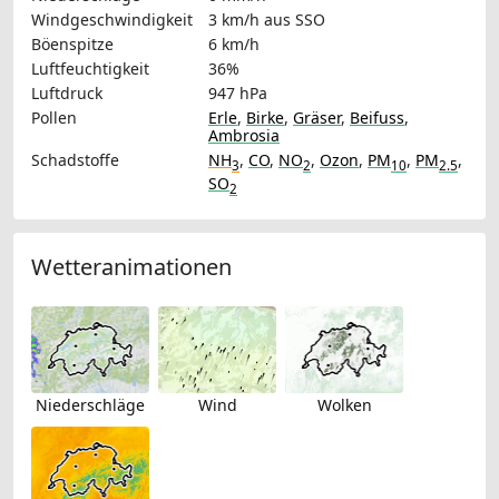
Windgeschwindigkeit
3 km/h
aus SSO
Böenspitze
6 km/h
Luftfeuchtigkeit
36%
Luftdruck
947 hPa
Pollen
Erle
,
Birke
,
Gräser
,
Beifuss
,
Ambrosia
Schadstoffe
NH
,
CO
,
NO
,
Ozon
,
PM
,
PM
,
3
2
10
2.5
SO
2
Wetteranimationen
Niederschläge
Wind
Wolken