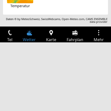
Temperatur
Daten © by
MeteoSchweiz
,
SwissWebcams
,
Open-Meteo.com
,
CAMS ENSEMBLE
data provider
Tel
Wetter
Karte
Fahrplan
Mehr
Anmelden
Dienste
Abfahrtstabelle
Freizeit
TV-Programm
Kinoprogramm