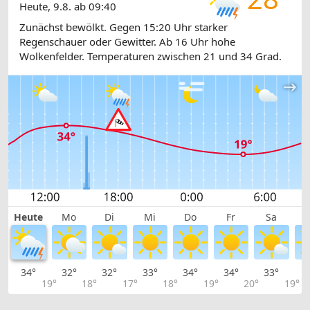
Heute, 9.8. ab 09:40
Zunächst bewölkt. Gegen 15:20 Uhr starker
Regenschauer oder Gewitter. Ab 16 Uhr hohe
Wolkenfelder. Temperaturen zwischen 21 und 34 Grad.
Heute
Mo
Di
Mi
Do
Fr
Sa
34°
32°
32°
33°
34°
34°
33°
3
19°
18°
17°
18°
19°
20°
19°