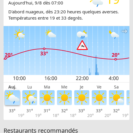
Aujourd'hui, 9/8 dès 07:00
D'abord nuageux, dès 23:20 heures quelques averses.
Températures entre 19 et 33 degrés.
Auj.
Lu
Ma
Me
Je
Ve
Sa
33°
31°
31°
32°
33°
33°
32°
3
19°
19°
18°
18°
20°
20°
19°
Restaurants recommandés