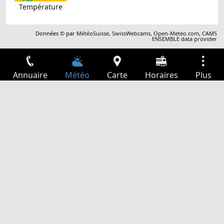
Température
Données © par
MétéoSuisse
,
SwissWebcams
,
Open-Meteo.com
,
CAMS
ENSEMBLE data provider
Annuaire
Météo
Carte
Horaires
Plus
Connexion
Services
Départs
Loisir
Guide TV
Cinéma