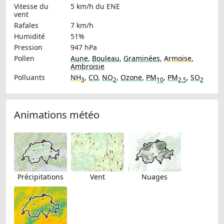
Vitesse du
5 km/h
du ENE
vent
Rafales
7 km/h
Humidité
51%
Pression
947 hPa
Pollen
Aune
,
Bouleau
,
Graminées
,
Armoise
,
Ambroisie
Polluants
NH
,
CO
,
NO
,
Ozone
,
PM
,
PM
,
SO
3
2
10
2.5
2
Animations météo
Précipitations
Vent
Nuages