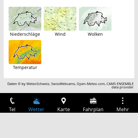
Niederschläge
Wind
Wolken
Temperatur
Daten © by
MeteoSchweiz
,
SwissWebcams
,
Open-Meteo.com
,
CAMS ENSEMBLE
data provider
Tel
Wetter
Karte
Fahrplan
Mehr
Anmelden