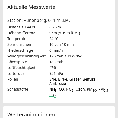
Aktuelle Messwerte
Station: Rünenberg, 611 m.ü.M.
Distanz zu 4431
8.2 km
Höhendifferenz
95m (516 m.ü.M.)
Temperatur
24 °C
Sonnenschein
10 von 10 min
Niederschläge
0 mm/h
Windgeschwindigkeit
12 km/h
aus WNW
Böenspitze
18 km/h
Luftfeuchtigkeit
47%
Luftdruck
951 hPa
Pollen
Erle
,
Birke
,
Gräser
,
Beifuss
,
Ambrosia
Schadstoffe
NH
,
CO
,
NO
,
Ozon
,
PM
,
PM
,
3
2
10
2.5
SO
2
Wetteranimationen