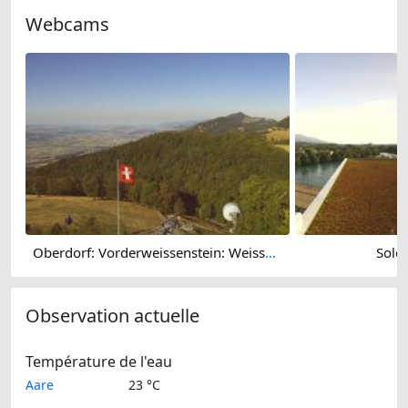
Webcams
Oberdorf: Vorderweissenstein: Weissenstein
Solot
Observation actuelle
Température de l'eau
Aare
23 °C