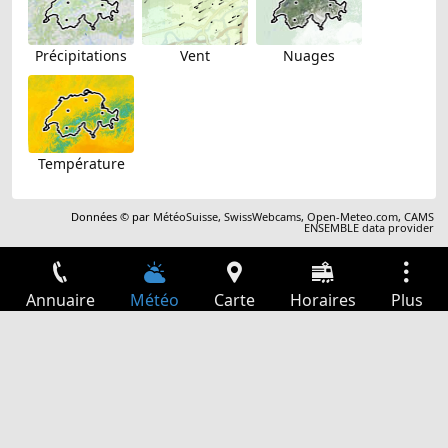
Précipitations
Vent
Nuages
Température
Données © par
MétéoSuisse
,
SwissWebcams
,
Open-Meteo.com
,
CAMS
ENSEMBLE data provider
Annuaire
Météo
Carte
Horaires
Plus
Connexion
Services
Départs