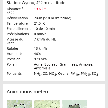
Station: Wynau, 422 m d'altitude
Distance à
19.6 km
4522
Dénivellation
-96m (518 m d'altitude)
Température
21.5 °C
Ensoleillement
10 de 10 min
Précipitations
0 mm/h
Vitesse du
7 km/h
du NE
vent
Rafales
13 km/h
Humidité
46%
Pression
970 hPa
Pollen
Aune
,
Bouleau
,
Graminées
,
Armoise
,
Ambroisie
Polluants
NH
,
CO
,
NO
,
Ozone
,
PM
,
PM
,
SO
3
2
10
2.5
2
Animations météo