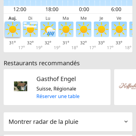
Auj.
Di
Lu
Ma
Me
Je
Ve
31°
32°
32°
31°
32°
33°
33°
3
17°
19°
19°
18°
17°
17°
18°
Restaurants recommandés
Gasthof Engel
Suisse, Régionale
Réserver une table
Montrer radar de la pluie