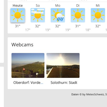
Heute
So
Mo
Di
Mi
31°
32°
32°
31°
32°
17°
19°
19°
18°
1
Webcams
Oberdorf: Vorderweissenstein: Weissenstein
Solothurn: Stadt
Daten © by
MeteoSchweiz
,
S