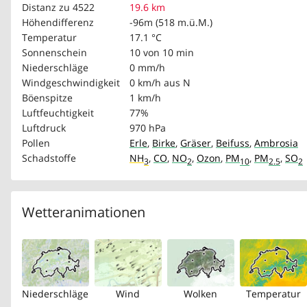
Distanz zu 4522
19.6 km
Höhendifferenz
-96m (518 m.ü.M.)
Temperatur
17.1 °C
Sonnenschein
10 von 10 min
Niederschläge
0 mm/h
Windgeschwindigkeit
0 km/h
aus N
Böenspitze
1 km/h
Luftfeuchtigkeit
77%
Luftdruck
970 hPa
Pollen
Erle
,
Birke
,
Gräser
,
Beifuss
,
Ambrosia
Schadstoffe
NH
,
CO
,
NO
,
Ozon
,
PM
,
PM
,
SO
3
2
10
2.5
2
Wetteranimationen
Niederschläge
Wind
Wolken
Temperatur