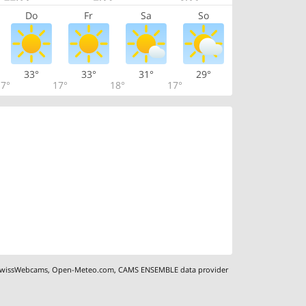
Do
Fr
Sa
So
33°
33°
31°
29°
7°
17°
18°
17°
wissWebcams
,
Open-Meteo.com
,
CAMS ENSEMBLE data provider