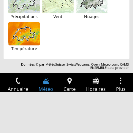
Précipitations
Vent
Nuages
Température
Données © par
MétéoSuisse
,
SwissWebcams
,
Open-Meteo.com
,
CAMS
ENSEMBLE data provider
Annuaire
Météo
Carte
Horaires
Plus
Connexion
Services
Départs