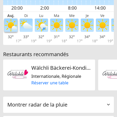
Auj.
Di
Lu
Ma
Me
Je
Ve
32°
33°
32°
31°
32°
34°
34°
3
17°
19°
19°
18°
17°
18°
19°
Restaurants recommandés
Wälchli Bäckerei-Konditorei-Confiserie GmbH
Internationale, Régionale
Réserver une table
Montrer radar de la pluie