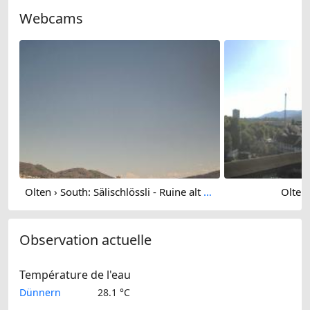
Webcams
Olten › South: Sälischlössli - Ruine alt Wartburg
Olten:
Observation actuelle
Température de l'eau
Dünnern
28.1 °C