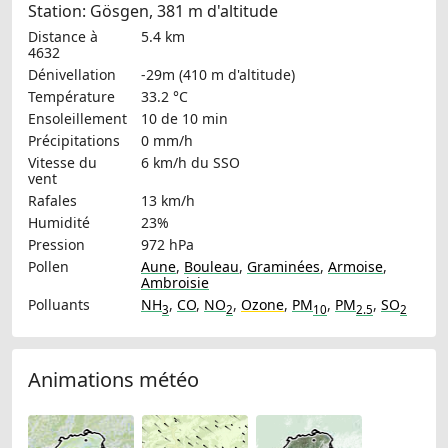
Station: Gösgen, 381 m d'altitude
Distance à
5.4 km
4632
Dénivellation
-29m (410 m d'altitude)
Température
33.2 °C
Ensoleillement
10 de 10 min
Précipitations
0 mm/h
Vitesse du
6 km/h
du SSO
vent
Rafales
13 km/h
Humidité
23%
Pression
972 hPa
Pollen
Aune
,
Bouleau
,
Graminées
,
Armoise
,
Ambroisie
Polluants
NH
,
CO
,
NO
,
Ozone
,
PM
,
PM
,
SO
3
2
10
2.5
2
Animations météo