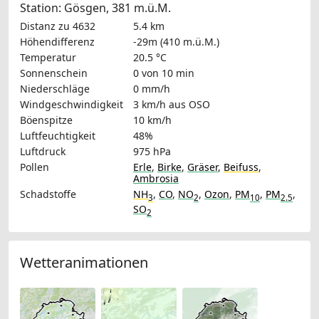
Station: Gösgen, 381 m.ü.M.
Distanz zu 4632
5.4 km
Höhendifferenz
-29m (410 m.ü.M.)
Temperatur
20.5 °C
Sonnenschein
0 von 10 min
Niederschläge
0 mm/h
Windgeschwindigkeit
3 km/h
aus OSO
Böenspitze
10 km/h
Luftfeuchtigkeit
48%
Luftdruck
975 hPa
Pollen
Erle
,
Birke
,
Gräser
,
Beifuss
,
Ambrosia
Schadstoffe
NH
,
CO
,
NO
,
Ozon
,
PM
,
PM
,
3
2
10
2.5
SO
2
Wetteranimationen