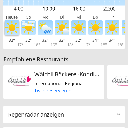
Heute
So
Mo
Di
Mi
Do
Fr
32°
32°
32°
32°
32°
34°
34°
3
17°
18°
19°
18°
17°
18°
18°
Empfohlene Restaurants
Wälchli Bäckerei-Konditorei-Confiserie GmbH
International, Regional
Tisch reservieren
Regenradar anzeigen