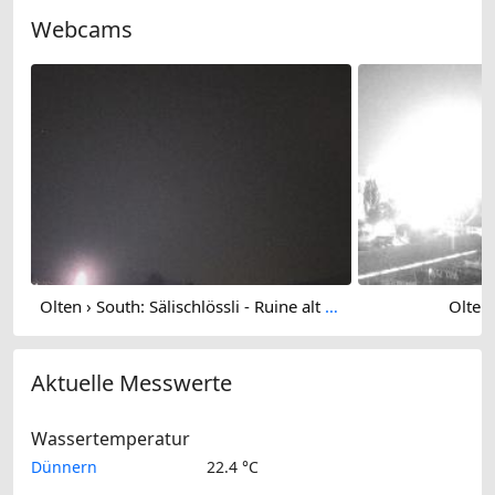
Webcams
Olten › South: Sälischlössli - Ruine alt Wartburg
Olten:
Aktuelle Messwerte
Wassertemperatur
Dünnern
22.4 °C