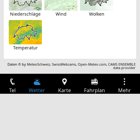
Niederschläge
Wind
Wolken
Temperatur
Daten © by
MeteoSchweiz
,
SwissWebcams
,
Open-Meteo.com
,
CAMS ENSEMBLE
data provider
Tel
Wetter
Karte
Fahrplan
Mehr
Anmelden
Dienste
Abfahrtstabelle