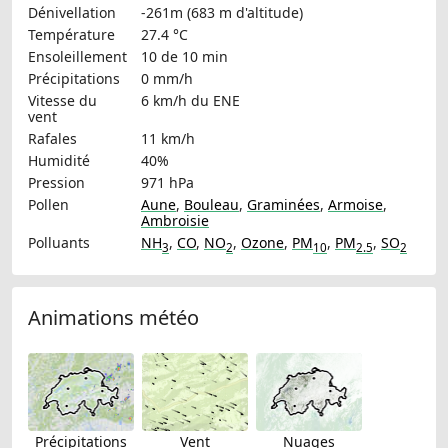
Dénivellation
-261m (683 m d'altitude)
Température
27.4 °C
Ensoleillement
10 de 10 min
Précipitations
0 mm/h
Vitesse du
6 km/h
du ENE
vent
Rafales
11 km/h
Humidité
40%
Pression
971 hPa
Pollen
Aune
,
Bouleau
,
Graminées
,
Armoise
,
Ambroisie
Polluants
NH
,
CO
,
NO
,
Ozone
,
PM
,
PM
,
SO
3
2
10
2.5
2
Animations météo
Précipitations
Vent
Nuages