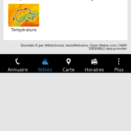
Température
Données © par
MétéoSuisse
,
SwissWebcams
,
Open-Meteo.com
,
CAMS
ENSEMBLE data provider
Annuaire
Météo
Carte
Horaires
Plus
Connexion
Services
Départs
Loisir