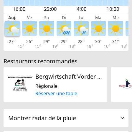
Auj.
Ve
Sa
Di
Lu
Ma
Me
27°
26°
29°
29°
28°
30°
31°
3
15°
15°
19°
18°
18°
16°
18°
Restaurants recommandés
Bergwirtschaft Vorder Brandberg
Régionale
Réserver une table
Montrer radar de la pluie