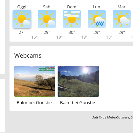
Oggi
Sab
Dom
Lun
Mar
27°
29°
30°
29°
29°
15°
19°
19°
18°
1
Webcams
Balm bei Gunsberg
Balm bei Gunsberg › West
Dati © by
MeteoSvizzera
,
S