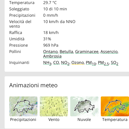
Temperatura
29.7 °C
Soleggiato
10 di 10 min
Precipitazioni
0 mm/h
Velocità del
10 km/h
da NNO
vento
Raffica
18 km/h
Umidità
31%
Pressione
969 hPa
Pollini
Ontano
,
Betulla
,
Graminacee
,
Assenzio
,
Ambrosia
Inquinanti
NH
,
CO
,
NO
,
Ozono
,
PM
,
PM
,
SO
3
2
10
2.5
2
Animazioni meteo
Precipitazioni
Vento
Nuvole
Temperatura