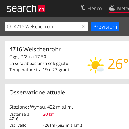
Elenco
Mete
Il vostro profolio
Contatti
Area clienti
Condizioni d’u
Informazioni Legali
Protezione dei
4716 Welschenrohr
Oggi, 7/8 da 17:50
26°
La sera abbastanza soleggiato.
Temperature tra 19 e 27 gradi.
Osservazione attuale
Stazione: Wynau, 422 m s.l.m.
Distanza a
20 km
4716
Dislivello
-261m (683 m s.l.m.)