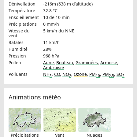
Dénivellation
-216m (638 m d'altitude)
Température
32.8 °C
Ensoleillement
10 de 10 min
Précipitations
0 mm/h
Vitesse du
5 km/h
du NNE
vent
Rafales
11 km/h
Humidité
28%
Pression
968 hPa
Pollen
Aune
,
Bouleau
,
Graminées
,
Armoise
,
Ambroisie
Polluants
NH
,
CO
,
NO
,
Ozone
,
PM
,
PM
,
SO
3
2
10
2.5
2
Animations météo
Précipitations
Vent
Nuages