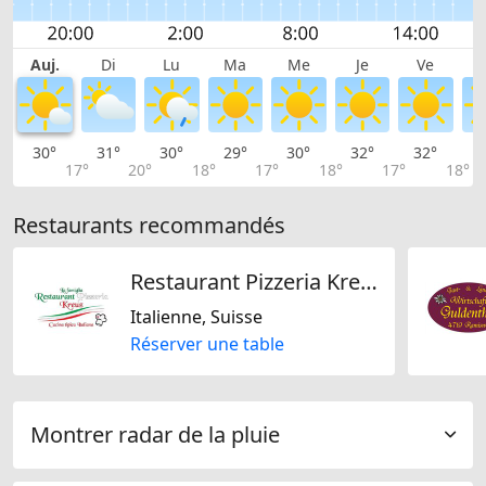
Auj.
Di
Lu
Ma
Me
Je
Ve
30°
31°
30°
29°
30°
32°
32°
3
17°
20°
18°
17°
18°
17°
18°
Restaurants recommandés
Restaurant Pizzeria Kreuz
Italienne, Suisse
Réserver une table
Montrer radar de la pluie