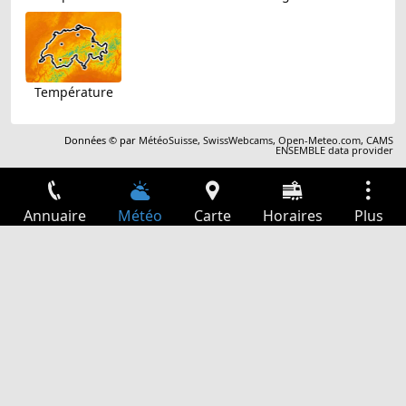
Température
Données © par
MétéoSuisse
,
SwissWebcams
,
Open-Meteo.com
,
CAMS
ENSEMBLE data provider
Annuaire
Météo
Carte
Horaires
Plus
Connexion
Services
Départs
Loisir