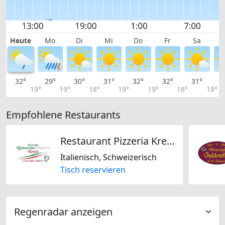
Heute
Mo
Di
Mi
Do
Fr
Sa
32°
29°
30°
31°
32°
32°
31°
2
19°
19°
18°
19°
19°
18°
18°
Empfohlene Restaurants
Restaurant Pizzeria Kreuz
Italienisch, Schweizerisch
Tisch reservieren
Regenradar anzeigen