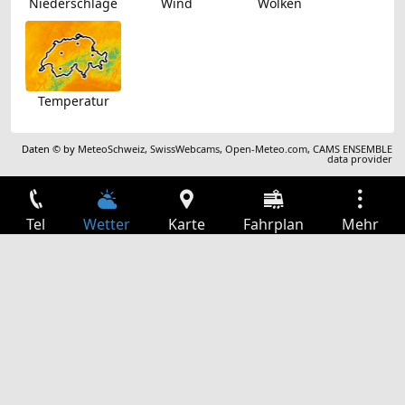
Niederschläge
Wind
Wolken
Temperatur
Daten © by
MeteoSchweiz
,
SwissWebcams
,
Open-Meteo.com
,
CAMS ENSEMBLE
data provider
Tel
Wetter
Karte
Fahrplan
Mehr
Anmelden
Dienste
Abfahrtstabelle
Freizeit