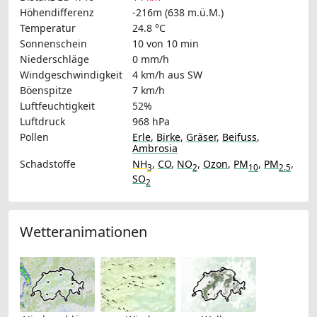
Höhendifferenz
-216m (638 m.ü.M.)
Temperatur
24.8 °C
Sonnenschein
10 von 10 min
Niederschläge
0 mm/h
Windgeschwindigkeit
4 km/h
aus SW
Böenspitze
7 km/h
Luftfeuchtigkeit
52%
Luftdruck
968 hPa
Pollen
Erle
,
Birke
,
Gräser
,
Beifuss
,
Ambrosia
Schadstoffe
NH
,
CO
,
NO
,
Ozon
,
PM
,
PM
,
3
2
10
2.5
SO
2
Wetteranimationen