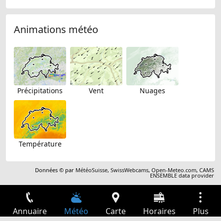
Animations météo
Précipitations
Vent
Nuages
Température
Données © par
MétéoSuisse
,
SwissWebcams
,
Open-Meteo.com
,
CAMS
ENSEMBLE data provider
Annuaire
Météo
Carte
Horaires
Plus