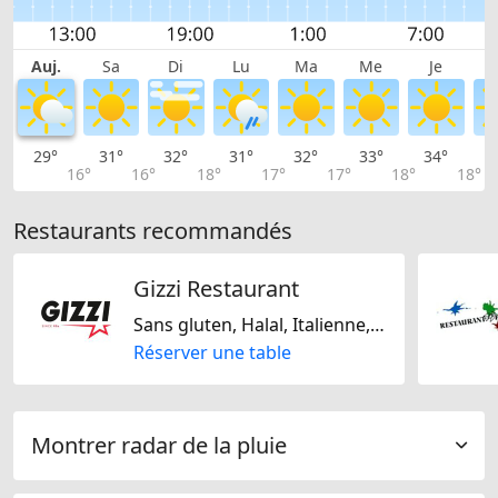
Auj.
Sa
Di
Lu
Ma
Me
Je
29°
31°
32°
31°
32°
33°
34°
3
16°
16°
18°
17°
17°
18°
18°
Restaurants recommandés
Gizzi Restaurant
Sans gluten, Halal, Italienne, Suisse, Allemande, De saison, Europe Centrale, Méditarranéenne, Fast Food, Américaine, Régionale
Réserver une table
Montrer radar de la pluie