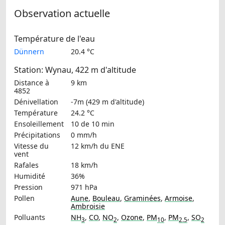
Observation actuelle
Température de l'eau
Dünnern
20.4 °C
Station: Wynau, 422 m d'altitude
Distance à
9 km
4852
Dénivellation
-7m (429 m d'altitude)
Température
24.2 °C
Ensoleillement
10 de 10 min
Précipitations
0 mm/h
Vitesse du
12 km/h
du ENE
vent
Rafales
18 km/h
Humidité
36%
Pression
971 hPa
Pollen
Aune
,
Bouleau
,
Graminées
,
Armoise
,
Ambroisie
Polluants
NH
,
CO
,
NO
,
Ozone
,
PM
,
PM
,
SO
3
2
10
2.5
2