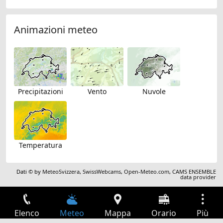
Animazioni meteo
Precipitazioni
Vento
Nuvole
Temperatura
Dati © by
MeteoSvizzera
,
SwissWebcams
,
Open-Meteo.com
,
CAMS ENSEMBLE
data provider
Elenco
Meteo
Mappa
Orario
Più