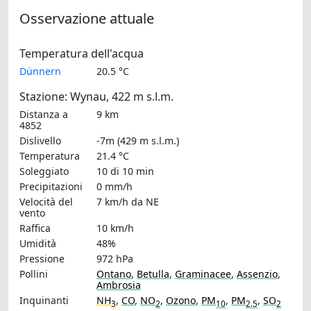
Osservazione attuale
Temperatura dell'acqua
Dünnern
20.5 °C
Stazione: Wynau, 422 m s.l.m.
Distanza a
9 km
4852
Dislivello
-7m (429 m s.l.m.)
Temperatura
21.4 °C
Soleggiato
10 di 10 min
Precipitazioni
0 mm/h
Velocità del
7 km/h
da NE
vento
Raffica
10 km/h
Umidità
48%
Pressione
972 hPa
Pollini
Ontano
,
Betulla
,
Graminacee
,
Assenzio
,
Ambrosia
Inquinanti
NH
,
CO
,
NO
,
Ozono
,
PM
,
PM
,
SO
3
2
10
2.5
2