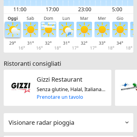
Oggi
Sab
Dom
Lun
Mar
Mer
Gio
V
29°
31°
32°
31°
32°
33°
34°
3
16°
16°
18°
17°
17°
18°
18°
Ristoranti consigliati
Gizzi Restaurant
Senza glutine, Halal, Italiana, Svizzera, Tedesco, Stagionale, Europa Centrale, Mediterranea, Fast Food, Americana, Regionale
Prenotare un tavolo
Visionare radar pioggia