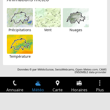
Précipitations
Vent
Nuages
Température
Données © par
MétéoSuisse
,
SwissWebcams
,
Open-Meteo.com
,
CAMS
ENSEMBLE data provider
Annuaire
Météo
Carte
Horaires
Plus
Connexion