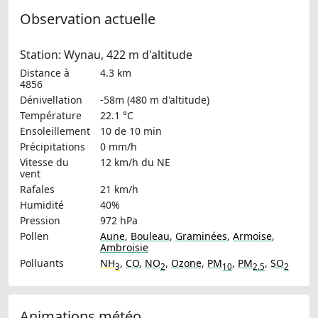
Observation actuelle
Station: Wynau, 422 m d'altitude
Distance à
4.3 km
4856
Dénivellation
-58m (480 m d'altitude)
Température
22.1 °C
Ensoleillement
10 de 10 min
Précipitations
0 mm/h
Vitesse du
12 km/h
du NE
vent
Rafales
21 km/h
Humidité
40%
Pression
972 hPa
Pollen
Aune
,
Bouleau
,
Graminées
,
Armoise
,
Ambroisie
Polluants
NH
,
CO
,
NO
,
Ozone
,
PM
,
PM
,
SO
3
2
10
2.5
2
Animations météo