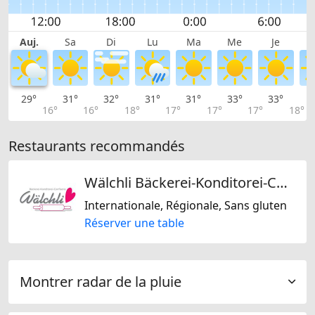
Auj.
Sa
Di
Lu
Ma
Me
Je
29°
31°
32°
31°
31°
33°
33°
3
16°
16°
18°
17°
17°
17°
18°
Restaurants recommandés
Wälchli Bäckerei-Konditorei-Confiserie GmbH
Internationale, Régionale, Sans gluten
Réserver une table
Montrer radar de la pluie