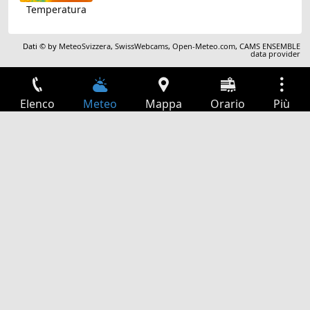
Temperatura
Dati © by
MeteoSvizzera
,
SwissWebcams
,
Open-Meteo.com
,
CAMS ENSEMBLE
data provider
Elenco
Meteo
Mappa
Orario
Più
Accesso
Servizi
Tabella partenze
Tempo libero
Guida TV
Cinema