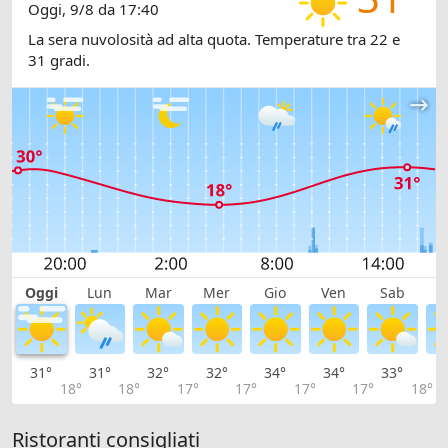
Oggi, 9/8 da 17:40
La sera nuvolosità ad alta quota. Temperature tra 22 e
31 gradi.
Oggi
Lun
Mar
Mer
Gio
Ven
Sab
D
31°
31°
32°
32°
34°
34°
33°
3
18°
18°
17°
17°
17°
17°
18°
Ristoranti consigliati