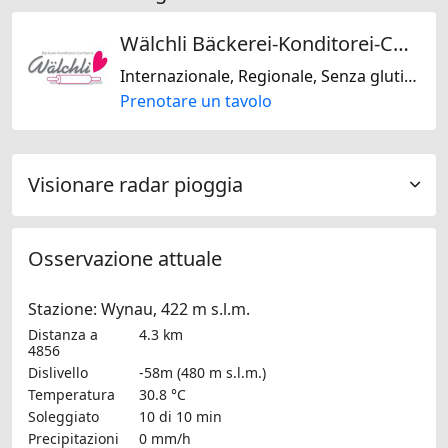
Wälchli Bäckerei-Konditorei-Confiserie GmbH
Internazionale, Regionale, Senza glutine
Prenotare un tavolo
Visionare radar pioggia
Osservazione attuale
Stazione: Wynau, 422 m s.l.m.
Distanza a
4.3 km
4856
Dislivello
-58m (480 m s.l.m.)
Temperatura
30.8 °C
Soleggiato
10 di 10 min
Precipitazioni
0 mm/h