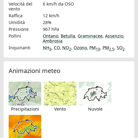
Velocità del
6 km/h
da OSO
vento
Raffica
12 km/h
Umidità
28%
Pressione
967 hPa
Pollini
Ontano
,
Betulla
,
Graminacee
,
Assenzio
,
Ambrosia
Inquinanti
NH
,
CO
,
NO
,
Ozono
,
PM
,
PM
,
SO
3
2
10
2.5
2
Animazioni meteo
Precipitazioni
Vento
Nuvole