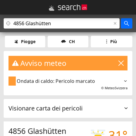
Piogge
CH
Più
Avviso meteo
Ondata di caldo: Pericolo marcato
©
MeteoSvizzera
Visionare carta dei pericoli
4856 Glashütten
31°