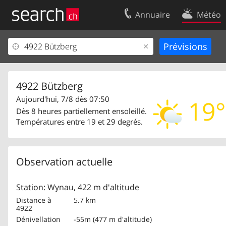
Annuaire
Météo
Votre inscription
Contact
Centre clients
Conditions d’
Mentions Légales
Protection 
4922 Bützberg
Aujourd'hui, 7/8 dès 07:50
19°
Dès 8 heures partiellement ensoleillé.
Températures entre 19 et 29 degrés.
Observation actuelle
Station: Wynau, 422 m d'altitude
Distance à
5.7 km
4922
Dénivellation
-55m (477 m d'altitude)