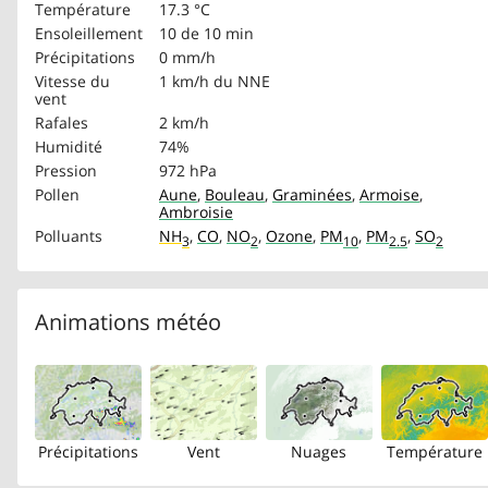
Température
17.3 °C
Ensoleillement
10 de 10 min
Précipitations
0 mm/h
Vitesse du
1 km/h
du NNE
vent
Rafales
2 km/h
Humidité
74%
Pression
972 hPa
Pollen
Aune
,
Bouleau
,
Graminées
,
Armoise
,
Ambroisie
Polluants
NH
,
CO
,
NO
,
Ozone
,
PM
,
PM
,
SO
3
2
10
2.5
2
Animations météo
Précipitations
Vent
Nuages
Température