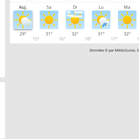
Auj.
Sa
Di
Lu
Ma
29°
31°
32°
31°
32°
15°
16°
18°
17°
1
Données © par
MétéoSuisse
,
S