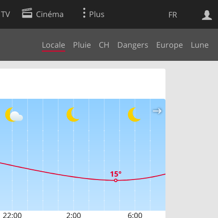
 TV
Cinéma
Plus
FR
Locale
Pluie
CH
Dangers
Europe
Lune
es
Web
Apps