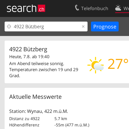
Telefonbuch
We
Ihr Eintrag
Kontakt
Kundencenter Geschäftskunden
Nutzungsbed
Impressum
Datenschutze
4922 Bützberg
Heute, 7.8. ab 19:40
27°
Am Abend teilweise sonnig.
Temperaturen zwischen 19 und 29
Grad.
Aktuelle Messwerte
Station: Wynau, 422 m.ü.M.
Distanz zu 4922
5.7 km
Höhendifferenz
-55m (477 m.ü.M.)