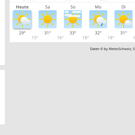
Heute
Sa
So
Mo
Di
29°
31°
33°
32°
31°
15°
16°
18°
18°
1
Daten © by
MeteoSchweiz
,
S