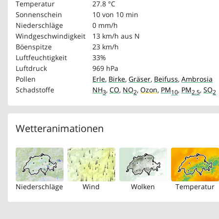
Temperatur
27.8 °C
Sonnenschein
10 von 10 min
Niederschläge
0 mm/h
Windgeschwindigkeit
13 km/h
aus N
Böenspitze
23 km/h
Luftfeuchtigkeit
33%
Luftdruck
969 hPa
Pollen
Erle
,
Birke
,
Gräser
,
Beifuss
,
Ambrosia
Schadstoffe
NH
,
CO
,
NO
,
Ozon
,
PM
,
PM
,
SO
3
2
10
2.5
2
Wetteranimationen
Niederschläge
Wind
Wolken
Temperatur