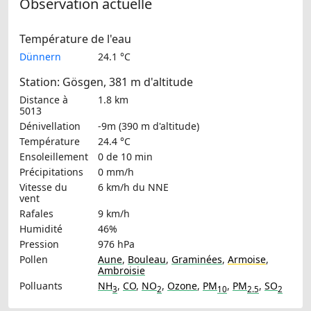
Observation actuelle
Température de l'eau
Dünnern
24.1 °C
Station: Gösgen, 381 m d'altitude
Distance à
1.8 km
5013
Dénivellation
-9m (390 m d'altitude)
Température
24.4 °C
Ensoleillement
0 de 10 min
Précipitations
0 mm/h
Vitesse du
6 km/h
du NNE
vent
Rafales
9 km/h
Humidité
46%
Pression
976 hPa
Pollen
Aune
,
Bouleau
,
Graminées
,
Armoise
,
Ambroisie
Polluants
NH
,
CO
,
NO
,
Ozone
,
PM
,
PM
,
SO
3
2
10
2.5
2