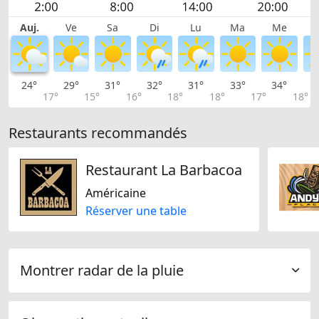
Auj.
Ve
Sa
Di
Lu
Ma
Me
24°
29°
31°
32°
31°
33°
34°
3
17°
15°
16°
18°
18°
17°
18°
Restaurants recommandés
Restaurant La Barbacoa
Américaine
Réserver une table
Montrer radar de la pluie