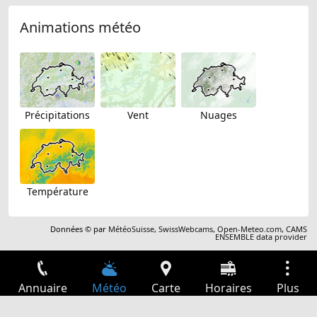
Animations météo
Précipitations
Vent
Nuages
Température
Données © par
MétéoSuisse
,
SwissWebcams
,
Open-Meteo.com
,
CAMS
ENSEMBLE data provider
Annuaire
Météo
Carte
Horaires
Plus