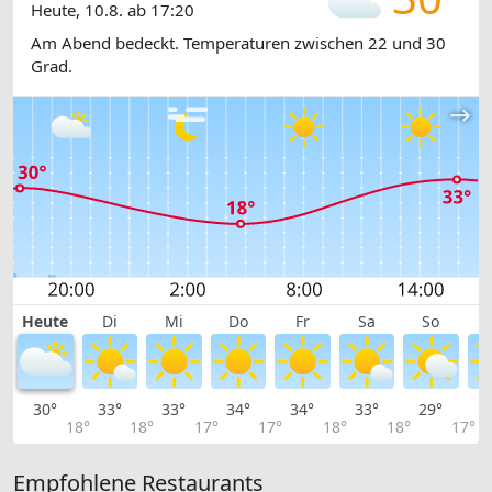
Heute, 10.8. ab 17:20
Am Abend bedeckt. Temperaturen zwischen 22 und 30
Grad.
Heute
Di
Mi
Do
Fr
Sa
So
30°
33°
33°
34°
34°
33°
29°
2
18°
18°
17°
17°
18°
18°
17°
Empfohlene Restaurants