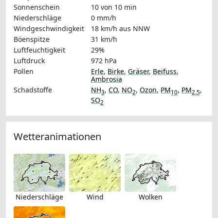
Sonnenschein
10 von 10 min
Niederschläge
0 mm/h
Windgeschwindigkeit
18 km/h
aus NNW
Böenspitze
31 km/h
Luftfeuchtigkeit
29%
Luftdruck
972 hPa
Pollen
Erle
,
Birke
,
Gräser
,
Beifuss
,
Ambrosia
Schadstoffe
NH
,
CO
,
NO
,
Ozon
,
PM
,
PM
,
3
2
10
2.5
SO
2
Wetteranimationen
Niederschläge
Wind
Wolken