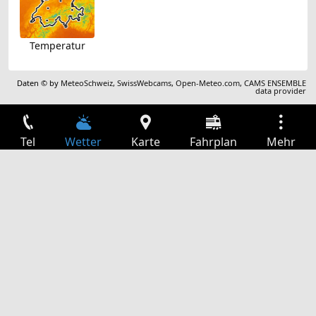
Temperatur
Daten © by
MeteoSchweiz
,
SwissWebcams
,
Open-Meteo.com
,
CAMS ENSEMBLE
data provider
Tel
Wetter
Karte
Fahrplan
Mehr
Anmelden
Dienste
Abfahrtstabelle
Freizeit
TV-Programm