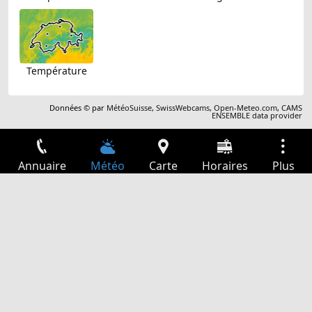
Température
Données © par
MétéoSuisse
,
SwissWebcams
,
Open-Meteo.com
,
CAMS
ENSEMBLE data provider
Annuaire
Météo
Carte
Horaires
Plus
Connexion
Services
Départs
Loisir