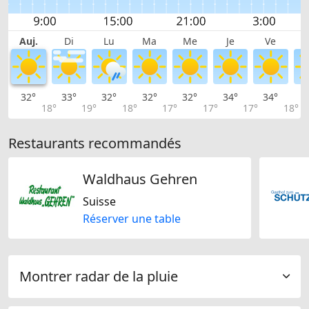
Auj.
Di
Lu
Ma
Me
Je
Ve
32°
33°
32°
32°
32°
34°
34°
3
18°
19°
18°
17°
17°
17°
18°
Restaurants recommandés
Waldhaus Gehren
Suisse
Réserver une table
Montrer radar de la pluie