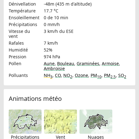
Dénivellation
-48m (435 m d'altitude)
Température
17.7 °C
Ensoleillement
0 de 10 min
Précipitations
0 mm/h
Vitesse du
3 km/h
du ESE
vent
Rafales
7 km/h
Humidité
52%
Pression
974 hPa
Pollen
Aune
,
Bouleau
,
Graminées
,
Armoise
,
Ambroisie
Polluants
NH
,
CO
,
NO
,
Ozone
,
PM
,
PM
,
SO
3
2
10
2.5
2
Animations météo
Précipitations
Vent
Nuages